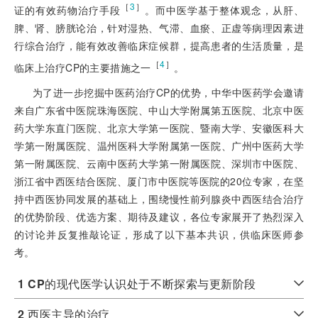
［
3
］
证的有效药物治疗手段
。而中医学基于整体观念，从肝、
脾、肾、膀胱论治，针对湿热、气滞、血瘀、正虚等病理因素进
行综合治疗，能有效改善临床症候群，提高患者的生活质量，是
［
4
］
临床上治疗CP的主要措施之一
。
为了进一步挖掘中医药治疗CP的优势，中华中医药学会邀请
来自广东省中医院珠海医院、中山大学附属第五医院、北京中医
药大学东直门医院、北京大学第一医院、暨南大学、安徽医科大
学第一附属医院、温州医科大学附属第一医院、广州中医药大学
第一附属医院、云南中医药大学第一附属医院、深圳市中医院、
浙江省中西医结合医院、厦门市中医院等医院的20位专家，在坚
持中西医协同发展的基础上，围绕慢性前列腺炎中西医结合治疗
的优势阶段、优选方案、期待及建议，各位专家展开了热烈深入
的讨论并反复推敲论证，形成了以下基本共识，供临床医师参
考。
1 CP
的现代医学认识处于不断探索与更新阶段
2
西医主导的治疗