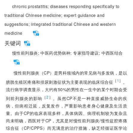
chronic prostatitis;
diseases responding specifically to
traditional Chinese medicine;
expert guidance and
suggestions;
integrated traditional Chinese and western
medicine
关键词
慢性前列腺炎;
中医药优势病种;
专家指导建议;
中西医结合
慢性前列腺炎（CP）是男科领域内的常见病与多发病，是以
［
1
］
膀胱生殖区疼痛和排尿刺激征状为主要表现的临床综合征
。
流行病学调查显示，大约有50%的男性在一生中的某个时期会受
［
2
］
到前列腺炎的影响
。虽然CP不是一种直接威胁生命的疾
病，但病程迁延，反复发作，严重影响患者身心健康及生活质
量。由于CP的临床表现多样，具体病因、病理机制较为复杂且
尚未明确，西医对于CP，尤其是对慢性前列腺炎/慢性盆腔疼痛
综合征（CP/CPPS）尚无满意的治疗措施，缺乏经循证医学论