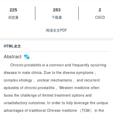
225
283
2
浏览量
下载量
CSCD
阅读全文PDF
HTML全文
Abstract
Chronic prostatitis is a common and frequently occurring
disease in male clinics. Due to the diverse symptoms，
complex etiology， unclear mechanisms， and recurrent
episodes of chronic prostatitis， Western medicine often
faces the challenge of limited treatment options and
unsatisfactory outcomes. In order to fully leverage the unique
advantages of traditional Chinese medicine （TCM） in the