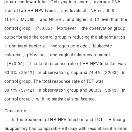
group had lower total TCM symptom score， average DNA
load of two HR-HPV types， and levels of TNF-α， IL-6，
TLR4， MyD88， and NF-κB， and higher IL-12 level than the
control group （P<0.05）. Moroever， the observation group
outperformed the control group in reducing the abnormalities
in dominant bacteria， hydrogen peroxide， leukocyte
esterase， pH value， and vaginal microenvironment
（P<0.05）. The total response rate of HR-HPV infection was
83.3%（35/42） in observation group and 74.4%（32/43） in
control group. The total response rate of TCT was
88.1%（37/42） in observation group and 88.3%（38/43） in
control group， with no statistical significance.
Conclusion
In the treatment of HR-HPV infection and TCT， Erhuang
Suppository has comparable efficacy with recombinant human