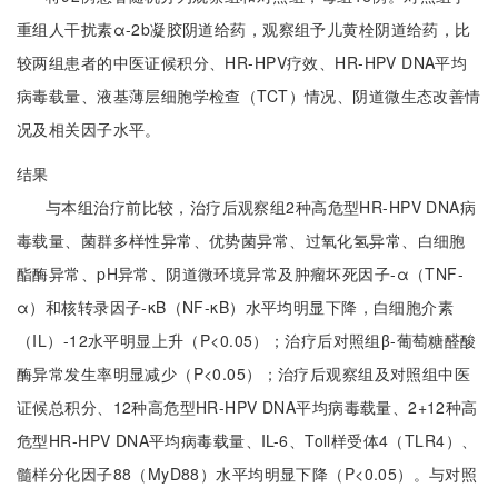
重组人干扰素α-2b凝胶阴道给药，观察组予儿黄栓阴道给药，比
较两组患者的中医证候积分、HR-HPV疗效、HR-HPV DNA平均
病毒载量、液基薄层细胞学检查（TCT）情况、阴道微生态改善情
况及相关因子水平。
结果
与本组治疗前比较，治疗后观察组2种高危型HR-HPV DNA病
毒载量、菌群多样性异常、优势菌异常、过氧化氢异常、白细胞
酯酶异常、pH异常、阴道微环境异常及肿瘤坏死因子-α（TNF-
α）和核转录因子-κB（NF-κB）水平均明显下降，白细胞介素
（IL）-12水平明显上升（P<0.05）；治疗后对照组β-葡萄糖醛酸
酶异常发生率明显减少（P<0.05）；治疗后观察组及对照组中医
证候总积分、12种高危型HR-HPV DNA平均病毒载量、2+12种高
危型HR-HPV DNA平均病毒载量、IL-6、Toll样受体4（TLR4）、
髓样分化因子88（MyD88）水平均明显下降（P<0.05）。与对照