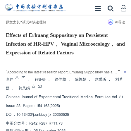
原文太长?试试AI快速理解
AI导读
Effects of Erhuang Suppository on Persistent
Infection of HR-HPV， Vaginal Microecology， and
Expression of Related Factors
增强出版
”
“
According to the latest research report, Erhuang Suppository has a 
significant effect on high-risk human papillomavirus infection, improving 
李佳
，
解娅娅
，
徐佳越
，
陈翘楚
，
赵禹昕
，
刘芳
”
vaginal microecology, reducing viral load, and is superior to interferon gel.
媛
，
韩凤娟
Chinese Journal of Experimental Traditional Medical Formulae
Vol. 31,
Issue 23, Pages: 154-163(2025)
DOI：
10.13422/j.cnki.syfjx.20250525
中图分类号：
R242;R287;R711.73
纸质出版日期：
05 December 2025
，