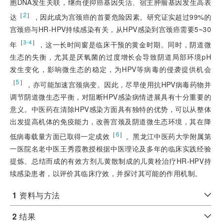
胞DNA发生关联，继而使抑癌基因失活、宿主肿瘤基因发生高表
［
2
］
达
，因此成为宫颈癌的首要危险因素。研究证实超过99%的
宫颈癌与HR-HPV持续感染有关，从HPV感染到宫颈癌需要5~30
［
］
3-4
年
，这一长时间窗是临床干预的黄金时期。同时，阴道微
生态的失衡，尤其是厌氧菌的过度增长会导致阴道局部环境pH
发生变化，影响微生态的稳定，为HPV等病毒的侵袭提供机会
［
5
］
，亦可能加速宫颈病变。因此，尽早使用抗HPV病毒药物并
调节阴道微生态平衡，对阻断HPV感染病情进展具有十分重要的
意义。中医药在清除HPV感染方面具有独特的优势，可以从整体
出发提高机体的免疫能力，改善宫颈及阴道微生态环境，其在降
［
6
］
低病毒载量方面已取得一定成效
。黑龙江中医药大学附属第
一医院名老中医王秀霞教授根据中医理论及多年的临床实践经验
提炼、总结而成的有效方剂儿黄散制成的儿黄栓治疗HR-HPV持
续感染患者，以评价其临床疗效，并探讨其可能的作用机制。
1
资料与方法
2
结果