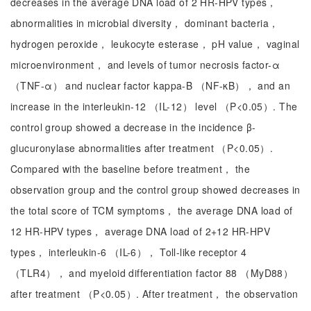
decreases in the average DNA load of 2 HR-HPV types，
abnormalities in microbial diversity， dominant bacteria，
hydrogen peroxide， leukocyte esterase， pH value， vaginal
microenvironment， and levels of tumor necrosis factor-α
（TNF-α） and nuclear factor kappa-B （NF-κB）， and an
increase in the interleukin-12 （IL-12） level （P<0.05）. The
control group showed a decrease in the incidence β-
glucuronylase abnormalities after treatment （P<0.05）.
Compared with the baseline before treatment， the
observation group and the control group showed decreases in
the total score of TCM symptoms， the average DNA load of
12 HR-HPV types， average DNA load of 2+12 HR-HPV
types， interleukin-6 （IL-6）， Toll-like receptor 4
（TLR4）， and myeloid differentiation factor 88 （MyD88）
after treatment （P<0.05）. After treatment， the observation