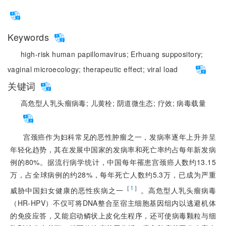
Keywords
high-risk human papillomavirus;
Erhuang suppository;
vaginal microecology;
therapeutic effect;
viral load
关键词
高危型人乳头瘤病毒;
儿黄栓;
阴道微生态;
疗效;
病毒载量
宫颈癌作为妇科常见的恶性肿瘤之一，发病率逐年上升并呈
年轻化趋势，其在发展中国家的发病率和死亡率约占每年新发病
例的80%。据流行病学统计，中国每年罹患宫颈癌人数约13.15
万，占全球病例的约28%，每年死亡人数约5.3万，已成为严重
［
1
］
威胁中国妇女健康的恶性疾病之一
。高危型人乳头瘤病毒
（HR-HPV）不仅可将DNA整合至宿主细胞基因组内以逃避机体
的免疫应答，又能启动鳞状上皮化生程序，还可使病毒颗粒与细