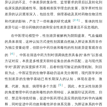
异认识的不足、个体差异的复杂性、监管要求的滞后以及转化到
临床实践的困难性等。随着精准医学理念的发展，医学界对性别
差异的认识逐渐深入，包括生理、病理基础及其对药物生物活性
［
］
2-3
和代谢的影响，产生了一些有趣的研究成果
。客体的性别
差异引起一部分药物的功效和安全性差异是显著且不应忽视的。
在中医理论模型中，性别差异被解构为阴阳盛衰、气血偏颇
的具体表现，这种认知方式使性别因素自然融入辨证体系而非作
为独立变量处理，但部分中药功效和毒性的性别差异是客观存在
［
4
］
的
。中医在筛选中药方剂时强调病患所具备的“条件”以形成
方证对应，本质是多维度关联特征集合的条件匹配，这与现代医
学对“原因”的深度探求不同，后者特指可验证的病理机制。到目
前为止，中医证型的生物学基础仍远未充分阐明，现代医学则对
性别差异的生物学基础已有长期深入的认知，体现在遗传、激
［
5
］
素、代谢、免疫、病理等多个方面
。因此，本文从性别差异
的角度整理中药功效和毒性的作用特征，从侧面印证其药性、归
经、禁忌等传统经验，促进中医药理论及应用的现代科学内涵阐
释，同时促进中药功效和毒性评价体系完善，为辨证体系的中西