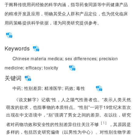
于阐释传统用药经验的科学内涵，指导药食同源等中药健康产品
的精准开发及应用，明确其受众人群和产品定位，也为优化临床
用药策略提供科学依据，谨为同类研究提供参考。
Keywords
Chinese materia medica;
sex differences;
precision
medicine;
efficacy;
toxicity
关键词
中药;
性别差异;
精准医学;
药效;
毒性
《说文解字》记载“性，人之陽气性善者也。”表示人类天然
萌发的欲求，也指事物的本质特点。“性别”一词于19世纪末首次
出现在中文语境中，“别”强调了男女之间的差异。在以往，研究
［
1
］
者对药物功效和安全性的性别差异往往关注不够
，其原因是
多样的，包括历史研究偏倚（以男性为中心）、对性别生物学差