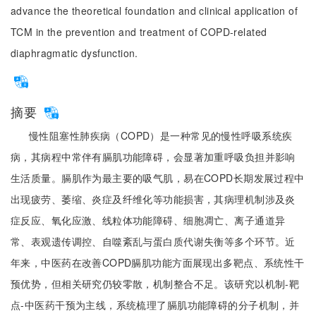
advance the theoretical foundation and clinical application of
TCM in the prevention and treatment of COPD-related
diaphragmatic dysfunction.
摘要
慢性阻塞性肺疾病（COPD）是一种常见的慢性呼吸系统疾
病，其病程中常伴有膈肌功能障碍，会显著加重呼吸负担并影响
生活质量。膈肌作为最主要的吸气肌，易在COPD长期发展过程中
出现疲劳、萎缩、炎症及纤维化等功能损害，其病理机制涉及炎
症反应、氧化应激、线粒体功能障碍、细胞凋亡、离子通道异
常、表观遗传调控、自噬紊乱与蛋白质代谢失衡等多个环节。近
年来，中医药在改善COPD膈肌功能方面展现出多靶点、系统性干
预优势，但相关研究仍较零散，机制整合不足。该研究以机制-靶
点-中医药干预为主线，系统梳理了膈肌功能障碍的分子机制，并