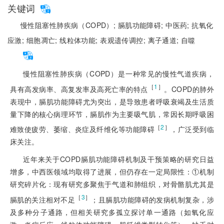
关键词
慢性阻塞性肺疾病（COPD）;
膈肌功能障碍;
中医药;
抗氧化
应激;
细胞凋亡;
线粒体功能;
表观遗传调控;
离子通道;
自噬
慢性阻塞性肺疾病（COPD）是一种常见的慢性气道疾病，
［
1
］
具有高发病率、高复发率及高死亡率的特点
。COPD的肺外
表现中，膈肌功能障碍尤为突出，是导致患者呼吸衰竭及生活质
量下降的核心病理环节，膈肌作为主要吸气肌，常因长期呼吸困
［
2
］
难致使疲劳、萎缩、炎症及纤维化等功能障碍
，广泛受到临
床关注。
近年来关于COPD膈肌功能障碍机制及干预策略的研究日益
增多，中西医领域均取得了进展，但仍存在一定局限性：①机制
研究碎片化：现有研究多聚焦于气道和肺组织，对骨骼肌尤其是
［
3
］
膈肌的关注相对不足
；且膈肌功能障碍的发病机制复杂，涉
及多种分子通路，但相关研究多孤立探讨单一通路（如氧化应