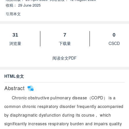
收稿：
29 June 2025
引用本文
31
7
0
浏览量
下载量
CSCD
阅读全文PDF
HTML全文
Abstract
Chronic obstructive pulmonary disease（COPD） is a
common chronic respiratory disorder frequently accompanied
by diaphragmatic dysfunction during its course， which
significantly increases respiratory burden and impairs quality