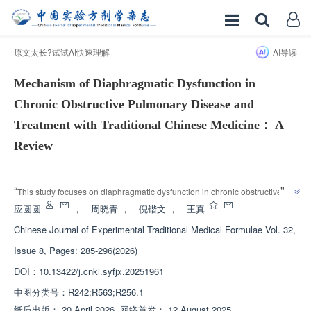
原文太长?试试AI快速理解
AI导读
Mechanism of Diaphragmatic Dysfunction in
Chronic Obstructive Pulmonary Disease and
Treatment with Traditional Chinese Medicine： A
Review
增强出版
”
“
This study focuses on diaphragmatic dysfunction in chronic obstructive 
pulmonary disease (COPD), systematically reviews its molecular 
应圆圆
，
周晓青
，
倪锴文
，
王真
mechanisms, combines traditional Chinese medicine's theory of Qi, 
Chinese Journal of Experimental Traditional Medical Formulae
Vol. 32,
summarizes the intervention effects of traditional Chinese medicine, 
Issue 8, Pages: 285-296(2026)
analyzes existing problems, and provides theoretical and practical 
guidance for the prevention and treatment of COPD diaphragmatic 
DOI：
10.13422/j.cnki.syfjx.20251961
”
dysfunction with traditional Chinese medicine.
中图分类号：
R242;R563;R256.1
纸质出版：
20 April 2026
网络首发：
12 August 2025