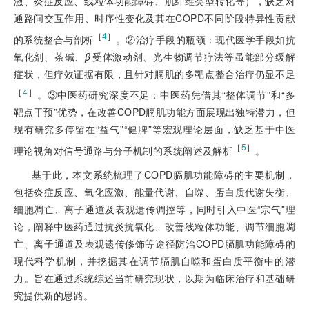
激、炎症反应、线粒体功能障碍、肌纤维类型转化等），缺乏对
通路间交互作用、时序性变化及其在COPD不同阶段特异性贡献
［
4
］
的系统整合与剖析
。②治疗手段的瓶颈：现代医学手段如抗
氧化剂、茶碱、
β
受体激动剂、光生物调节疗法等虽能部分缓解
症状，但疗效证据有限，且针对膈肌的多靶点整合治疗仍显不足
［
4
］
。③中医药研究深度不足：中医药凭借其“整体调节”和“多
靶点干预”优势，在改善COPD膈肌功能方面展现出独特潜力，但
现有研究多停留在“益气”“健脾”等宏观理论层面，缺乏基于中医
［
5
］
理论视角对信号通路与分子机制的系统阐述及解析
。
基于此，本文系统梳理了COPD膈肌功能障碍的主要机制，
包括炎症反应、氧化应激、能量代谢、自噬、蛋白质代谢失衡、
细胞凋亡、离子通道及表观遗传调控等，同时引入中医“宗气”理
论，阐释中医药通过抗炎抗氧化、改善线粒体功能、调节细胞凋
亡、离子通道及表观遗传修饰等途径防治COPD膈肌功能障碍的
现代科学机制，并挖掘其在调节膈肌自噬和蛋白质平衡中的潜
力。旨在通过系统综述当前研究现状，以期为临床治疗和基础研
究提供新的思路。