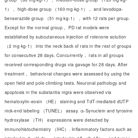
1）， high-dose group （160 mg·kg-1）， and levodopa-
benserazide group （51 mg·kg-1）， with 12 rats per group.
Except for the normal group， PD rat models were
established by subcutaneous injection of rotenone solution
（2 mg·kg-1） into the neck back of rats in the rest of groups
for consecutive 28 days. Concurrently， rats in all groups
received corresponding drugs via gavage for 28 days. After
treatment， behavioral changes were assessed by using the
open field and pole climbing tests. Neuronal pathology and
apoptosis in the substantia nigra were observed via
hematoxylin-eosin （HE） staining and TdT-mediated dUTP
nick-end labeling （TUNEL） assay. α-Synuclein and tyrosine
hydroxylase （TH） expressions were detected by
immunohistochemistry （IHC）. Inflammatory factors such as