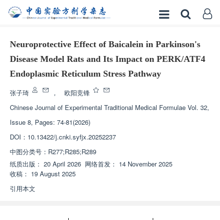
Neuroprotective Effect of Baicalein in Parkinson's
Disease Model Rats and Its Impact on PERK/ATF4
Endoplasmic Reticulum Stress Pathway
张子琦
，
欧阳竞锋
Chinese Journal of Experimental Traditional Medical Formulae
Vol. 32,
Issue 8, Pages: 74-81(2026)
DOI：
10.13422/j.cnki.syfjx.20252237
中图分类号：
R277;R285;R289
纸质出版：
20 April 2026
网络首发：
14 November 2025
收稿：
19 August 2025
引用本文