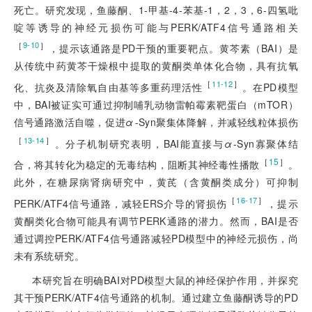
死亡。研究发现，鱼藤酮、1-甲基-4-苯基-1，2，3，6-四氢吡
啶等诱导的神经元损伤可能与PERK/ATF4信号通路相关
［
］
9-10
，提示该通路是PD干预的重要靶点。黄芩素（BAI）是
从传统中药黄芩干燥根中提取的黄酮类单体化合物，具有抗氧
［
］
11-12
化、抗炎及清除氧自由基等多重药理活性
。在PD模型
中，BAI被证实可通过抑制哺乳动物雷帕霉素靶蛋白（mTOR）
信号通路激活自噬，促进
α
-Syn聚集体降解，并减轻线粒体损伤
［
］
13-14
。分子机制研究表明，BAI能直接与
α
-Syn寡聚体结
［
15
］
合，将其转化为稳定的无毒结构，阻断其神经毒性播散
。
此外，在糖尿病肾病研究中，黄芪（含黄酮类成分）可抑制
［
］
16-17
PERK/ATF4信号通路，减轻ERS介导的肾损伤
，提示
黄酮类化合物可能具有调节PERK通路的潜力。然而，BAI是否
通过调控PERK/ATF4信号通路减轻PD模型中的神经元损伤，尚
未有系统研究。
本研究旨在明确BAI对PD模型大鼠的神经保护作用，并探究
其干预PERK/ATF4信号通路的机制。通过建立鱼藤酮诱导的PD