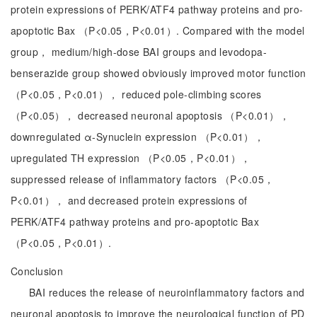
protein expressions of PERK/ATF4 pathway proteins and pro-
apoptotic Bax （P<0.05，P<0.01）. Compared with the model
group， medium/high-dose BAI groups and levodopa-
benserazide group showed obviously improved motor function
（P<0.05，P<0.01）， reduced pole-climbing scores
（P<0.05）， decreased neuronal apoptosis （P<0.01），
downregulated α-Synuclein expression （P<0.01），
upregulated TH expression （P<0.05，P<0.01），
suppressed release of inflammatory factors （P<0.05，
P<0.01）， and decreased protein expressions of
PERK/ATF4 pathway proteins and pro-apoptotic Bax
（P<0.05，P<0.01）.
Conclusion
BAI reduces the release of neuroinflammatory factors and
neuronal apoptosis to improve the neurological function of PD