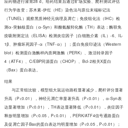
应药物进行灌胃28 d。给药结束后通过旷场实验、爬杆测试评估
行为学改变；苏木素-伊红（HE）染色法与原位末端标记法
（TUNEL）观察黑质神经元病理及凋亡；免疫组化法（IHC）检
测α-突触核蛋白（α-Syn）和酪氨酸羟化酶（TH）表达；酶联免
疫吸附测定法（ELISA）检测炎症因子［白细胞介素（IL）-6、IL-
1β、肿瘤坏死因子-α（TNF-α）］；蛋白免疫印迹法（Western
blot）检测蛋白激酶样内质网激酶（PERK）、激活转录因子
4（ATF4）、C/EBP同源蛋白（CHOP）、Bcl-2相关X蛋白
（Bax）蛋白表达。
结果
与正常组比较，模型组大鼠运动路程显著减少，爬杆评分显著
升高（P<0.01），神经元凋亡率显著升高（P<0.01），α-Syn表
达显著增加（P<0.01），TH表达显著降低（P<0.01），炎症因子
释放明显增加（P<0.05，P<0.01），PERK/ATF4信号通路蛋白
及促凋亡因子Bax的蛋白表达均明显增加（P<0.05，P<0.01）；