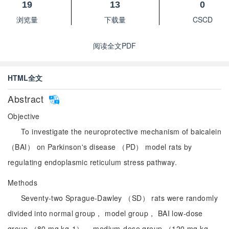
19
13
0
浏览量
下载量
CSCD
阅读全文PDF
HTML全文
Abstract
Objective
To investigate the neuroprotective mechanism of baicalein
（BAI） on Parkinson's disease （PD） model rats by
regulating endoplasmic reticulum stress pathway.
Methods
Seventy-two Sprague-Dawley （SD） rats were randomly
divided into normal group， model group， BAI low-dose
group （80 mg·kg-1）， medium-dose group （120 mg·kg-