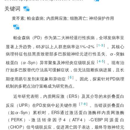
关键词
黄芩素;
帕金森病;
内质网应激;
细胞凋亡;
神经保护作用
帕金森病（PD）作为第二大神经退行性疾病，全球发病率呈
［
］
1-3
显著上升趋势，65岁以上人群患病率达1%~2%
。其核心
病理特征包括黑质致密部多巴胺能神经元进行性丢失、
α
-突触
［
］
4-5
核蛋白（
α
-Syn）异常聚集及神经炎症级联反应
。现有治
疗如多巴胺替代疗法虽可缓解症状，但无法阻断疾病进展，且长
［
6
］
期使用易引发剂末现象和异动症
。因此，探索针对PD病理
机制的多靶点治疗策略成为研究热点。
近年研究表明，内质网应激（ERS）及其介导的未折叠蛋白
［
］
7-8
反应（UPR）在PD发病中起关键作用
。当错误折叠蛋白
（如
α
-Syn）累积时，ERS通过激活蛋白激酶样内质网激酶
（PERK）-激活转录因子4（ATF4）-C/EBP同源蛋白
（CHOP）信号级联反应，促进凋亡因子表达，最终导致神经元