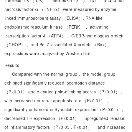
interleukin-6 （IL-6）， interleukin-1β （IL-1β）， and tumor
necrosis factor-α （TNF-α） were measured by enzyme-
linked immunosorbent assay （ELISA）. RNA-like
endoplasmic reticulum kinase （PERK）， activating
transcription factor 4 （ATF4）， C/EBP-homologous protein
（CHOP）， and Bcl-2-associated X protein （Bax）
expressions were analyzed by Western blot.
Results
Compared with the normal group， the model group
exhibited significantly reduced locomotion distance
（P<0.01） and elevated pole-climbing scores （P<0.01），
with increased neuronal apoptosis rate （P<0.01），
significantly enhanced α-Synuclein expression （P<0.01），
decreased TH expression （P<0.01）， upregulated release
of inflammatory factors （P<0.05，P<0.01）， and increased