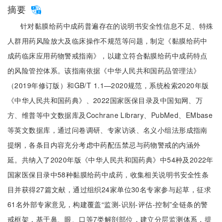
摘要
针对黏膜给药中成药普遍存在的说明书安全性信息不足、特殊
人群用药风险放大及临床操作不规范等问题，制定《黏膜给药中
成药临床应用药物警戒指南》，以建立符合黏膜给药中成药特点
的风险管控体系。该指南依据《中华人民共和国药品管理法》
（2019年修订版）和GB/T 1.1—2020规范，系统检索2020年版
《中华人民共和国药典》、2022国家医保目录及中国知网、万
方、维普等中文数据库及Cochrane Library、PubMed、EMbase
等英文数据库，通过问卷调研、专家访谈、名义小组法形成指南
提纲，各条目内容充分考虑中药配伍禁忌与药物警戒的内涵外
延。共纳入了2020年版《中华人民共和国药典》中54种及2022年
国家医保目录中58种黏膜给药中成药，收集相关说明书安全性条
目并获得27篇文献，通过组织24家单位30名专家参与起草，征求
61名外部专家意见，构建覆盖“监测-识别-评估-控制”全链条的警
戒框架，基于鼻、眼、口等7类解剖部位，建立分层监测体系，提