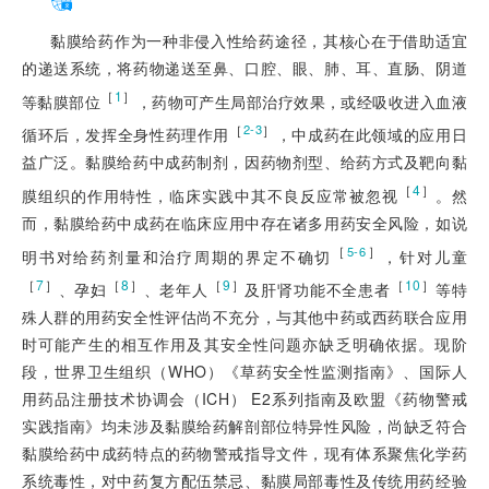
黏膜给药作为一种非侵入性给药途径，其核心在于借助适宜
的递送系统，将药物递送至鼻、口腔、眼、肺、耳、直肠、阴道
［
1
］
等黏膜部位
，药物可产生局部治疗效果，或经吸收进入血液
［
］
2-3
循环后，发挥全身性药理作用
，中成药在此领域的应用日
益广泛。黏膜给药中成药制剂，因药物剂型、给药方式及靶向黏
［
4
］
膜组织的作用特性，临床实践中其不良反应常被忽视
。然
而，黏膜给药
中成药在临床应用中存在诸多用药安全风险，如说
［
］
5-6
明书对给药剂量和治疗周期的界定不确切
，针对儿童
［
7
］
［
8
］
［
9
］
［
10
］
、孕妇
、老年人
及肝肾功能不全患者
等特
殊人群的用药安全性评估尚不充分，与其他中药或西药联合应用
时可能产生的相互作用及其安全性问题亦缺乏明确依据。现阶
段，世界卫生组织（WHO）《草药安全性监测指南》、国际人
用药品注册技术协调会（ICH） E2系列指南及欧盟《药物警戒
实践指南》均未涉及黏膜给药解剖部位特异性风险，尚缺乏符合
黏膜给药中成药特点的药物警戒指导文件，现有体系聚焦化学药
系统毒性，对中药复方配伍禁忌、黏膜局部毒性及传统用药经验