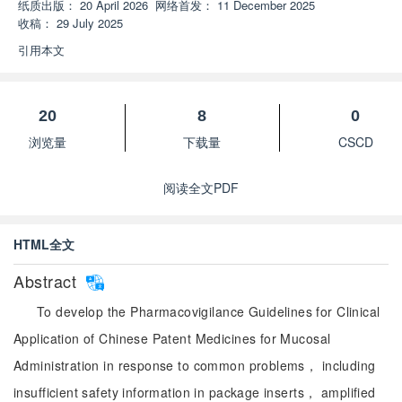
纸质出版：
20 April 2026
网络首发：
11 December 2025
收稿：
29 July 2025
引用本文
20
8
0
浏览量
下载量
CSCD
阅读全文PDF
HTML全文
Abstract
To develop the Pharmacovigilance Guidelines for Clinical
Application of Chinese Patent Medicines for Mucosal
Administration in response to common problems， including
insufficient safety information in package inserts， amplified