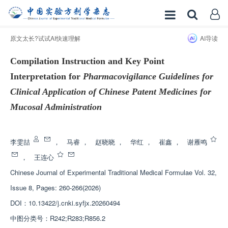
原文太长?试试AI快速理解
AI导读
Compilation Instruction and Key Point
Interpretation for
Pharmacovigilance Guidelines for
Clinical Application of Chinese Patent Medicines for
Mucosal Administration
增强出版
李雯喆
，
马睿
，
赵晓晓
，
华红
，
崔鑫
，
谢雁鸣
，
王连心
Chinese Journal of Experimental Traditional Medical Formulae
Vol. 32,
Issue 8, Pages: 260-266(2026)
DOI：
10.13422/j.cnki.syfjx.20260494
中图分类号：
R242;R283;R856.2