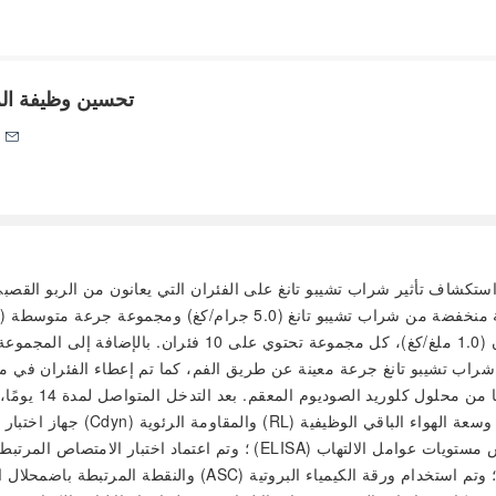
تحسين وظيفة الر
o
ف تأثير شراب تشيبو تانغ على الفئران التي يعانون من الربو القصبي وتأثيره على مسار
ومجموعة جرعة عالية (20.0 جرام/كغ) ومجموعة ديكساميثازون (
كانت المجموعة ا
جهاز اختبار وظيفة الرئة للحيو