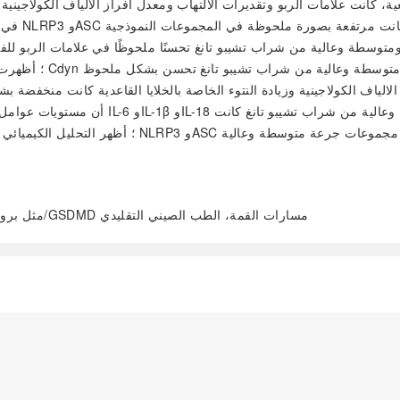
الربو القصبي، شراب تشيبو تانغ، وفاة خلوية، NOD مثل بروتين3/كاسباز-1/GSDMD مسارات القمة، الطب الصيني التقليدي
阅读全文