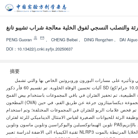
ئة والتصلب النسجي لفوق الخلية معالجة شراب تشيبو تانغ
PENG Guoran
,
CHENG Beibei
,
DING Rongzhen
,
DAI Aigu
DOI：
10.13422/j.cnki.syfjx.20250637
摘要
ات البورون وروبروتين الخاص بها والتي تشمل NLRP3/Caspase-1/GSDMD وتوضيح
آليات تحسين الوفاة الخلوية. تم تقسيم 60 فأر ذكور SD عشوائيًا إلى مجموعة طبيعية ومجموعة نموذجية ومجموعة جرعة منخفضة من شراب تشيبو تانغ (5.0 جرام/كغ) ومجموعة جرعة متوسطة (10.0 جرام/كغ)
1.0 ملغ/كغ)، كل مجموعة تحتوي على 10 فئران. بالإضافة إلى المجموعة الطبيعية، تم تحفيز الفئران في باقي المجموعات باستخدام بيض القمح
المطحون (OVA) لتنشيط نموذج الربو. أُعطيت الفئران في المجموعات المختلفة من شراب تشيبو تانغ جرعة معينة عن طريق الفم، كما تم إعطاء الفئران في مجموعة ديكساميثازون جرعة عن طريق الفم، في حين
لطبيعية والمجموعة النموذجية تستلمان حجمًا متساويًا من محلول كلوريد الصوديوم المعقم. بعد التدخل المتواصل لمدة 14 يومًا، تم فحص علامات الربو للفئران في المجموعات المختلفة؛ وتم استخدام
انات الصغيرة لقياس الامتثال الديناميكي للرئة لفئران (Cdyn) والمقاومة الرئوية (RL) وسعة الهواء الباقي الوظيفية (FRC)؛ وتم رصد التشريح الباثولوجي لأنسجة الرئة للفئران باستخدام
تلوين الهيماتوكسيلين واليوكراسين وتلوين ماسون وتلوين PAS؛ وتم اعتماد اختبار الامتصاص المرتبط بالإنزيم (ELISA) لقياس مستويات عوامل الالتهاب IL-6 وIL-1β وIL-18 في السوائل الفُقاعية للفئران؛ وتم استخدام
تقنية الکیمیاء الى الاضفة لدراسة تعبير NLRP3 والنقطة المرتبطة باضمحلال الخلايا المرتبطة بالموت (ASC) في أنسجة الرئة؛ وتم استخدام ورقة الکیمیاء البروتیة (Western blot) لقياس مستويات البروتين ذات الصلة