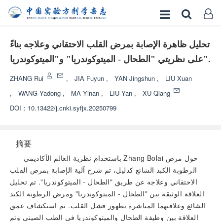
تحليل ظاهرة الإصابة بمرض القلب الاحتقاني وعلاجه بناءً
على نظريتي "الطحال - الميتوكوندريا" و"الميتوكوندريا".
ZHANG Rui
,
JIA Fuyun
,
YAN Jingshun
,
LIU Xuan
,
WANG Yadong
,
MA Yinan
,
LIU Yan
,
XU Qiang
DOI：
10.13422/j.cnki.syfjx.20250799
摘要
باستخدام نظرية العالم الأكاديمي Zhang Bolai حول مرض
الرطوبة الكبد الشائع كدليل، تم شرح آلية الإصابة بمرض القلب
الاحتقاني وعلاجه عن طريق "الطحال - الميتوكوندريا". تم تحليل
العلاقة الوثيقة بين "الطحال - الميتوكوندريا" ومرض الرطوبة الكبد
الشائع وعلاقتهما المباشرة بظهور فشل القلب. تم استكشاف عمق
العلاقة بين وظيفة الطحال والميتوكوندريا في الطب الصيني وتم