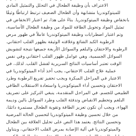
الاعتراف بأن وظيفة الطحال في التحلل والتمثيل المادي
للميتوكوندريا متشابهة وأن الطحال الضعيف ترتبط ارتباطًا وثيقًا
بانخفاض وظيفة الميتوكوندريا. بناءً على هذا، تم اعتبار الانخفاض في
تمثيل المواد وتحويل الطاقة للمواد من وظيفة الطحال الأساسية،
وتم اعتبار اضطرابات وظيفة الميتوكوندريا عاملاً في ظهور مرض
الرطوبة الكبد الشائع وعلاقته الوثيقة بظهور القلب احتقاني.
الرطوبة والاحتقان والبلغم والسوائل الأربعة جميعها نتيجة لتشويش
السوائل الجسمية، وهي عوامل ظهور القلب احتقاني وفي نفس
الوقت تعتبر أساسيات النتائج السريرية لفشل القلب. لذلك، في
عملية علاج القلب الاحتقاني، يجب أخذ أداء الميتوكوندريا في
الاعتبار في المراحل المبكرة ويجب تحفيز تفريغ الرطوبة وطرد
الاحتقان وتحسين أداء الميتوكوندريا واستعادة الاستقلاب الطاقي
الطبيعي للجسم. في المراحل المتقدمة، ينبغي التركيز على تصريف
البلغم وتحطيم الانقباض وتدفئة القلب وطرد السوائل بالين وديمة
الهواء، ويجب أن تكون تعزيز الطاقة وتقوية الطحال مستمرة دائمًا،
من خلال تحسين وظيفة الميتوكوندريا لتحسين الحالة المرضية
وتحسين النتائج. يعتمد هذا النص على تحليل العلاقة بين الطحال
والميتوكوندريا في آلية الإصابة بمرض القلب الاحتقاني، ويتناول