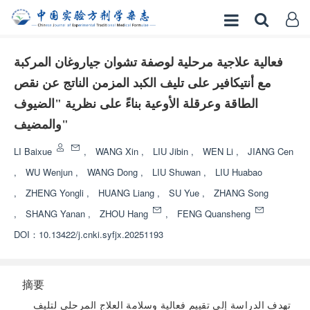
فعالية علاجية مرحلية لوصفة تشوان جياروغان المركبة
مع أنتيكافير على تليف الكبد المزمن الناتج عن نقص
الطاقة وعرقلة الأوعية بناءً على نظرية "الضيوف
والمضيف"
LI Baixue
,
WANG Xin
,
LIU Jibin
,
WEN Li
,
JIANG Cen
,
WU Wenjun
,
WANG Dong
,
LIU Shuwan
,
LIU Huabao
,
ZHENG Yongli
,
HUANG Liang
,
SU Yue
,
ZHANG Song
,
SHANG Yanan
,
ZHOU Hang
,
FENG Quansheng
DOI：
10.13422/j.cnki.syfjx.20251193
摘要
تهدف الدراسة إلى تقييم فعالية وسلامة العلاج المرحلي لتليف