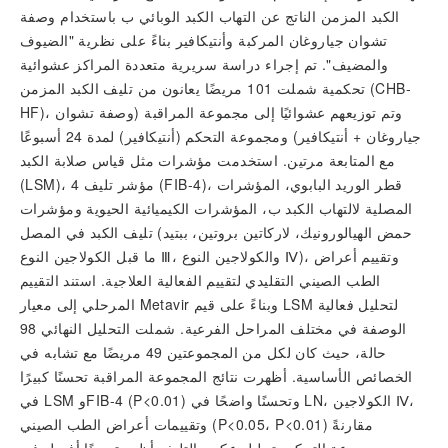
الكبد المزمن الناتج عن التهاب الكبد الوبائي ب باستخدام وصفة
تشوان جياروغان المركبة وأنتيكافير بناءً على نظرية "الضيوف
والمضيف". تم إجراء دراسة سريرية متعددة المراكز عشوائية
تحكمية شملت 101 مريضًا يعانون من تليف الكبد المزمن (CHB-
HF)، وتم توزيعهم عشوائيًا إلى مجموعة المراقبة (وصفة تشوان
جياروغان + أنتيكافير) ومجموعة التحكم (أنتيكافير) لمدة 24 أسبوعًا
مع المتابعة مرتين. استخدمت مؤشرات مثل قياس صلابة الكبد
(LSM)، مؤشر تليف 4 (FIB-4)، قطر الوريد البابوي، المؤشرات
المصلية لالتهاب الكبد ب، المؤشرات الكيميائية الحيوية ومؤشرات
تليف الكبد في المصل (حمض الهيالورونيك، لاركاتين بروتين، ببتيد
ما قبل الكولاجين النوع Ⅲ، والكولاجين النوع Ⅳ)، وتقييم أعراض
الطب الصيني التقليدي لتقييم الفعالية العلاجية. استند التقييم
المرحلي إلى معيار Metavir وبناءً على قيم LSM لتحليل فعالية
الوصفة في مختلف المراحل الفرعية. شملت التحليل النهائي 98
حالة، حيث كان لكل من المجموعتين 49 مريضًا مع تشابه في
الخصائص الأساسية. أظهرت نتائج المجموعة المراقبة تحسنًا كبيرًا
في LSM وFIB-4 (P<0.01) وتحسنًا واضحًا في LN، الكولاجين Ⅳ،
وتقييمات أعراض الطب الصيني (P<0.05، P<0.01) مقارنةً