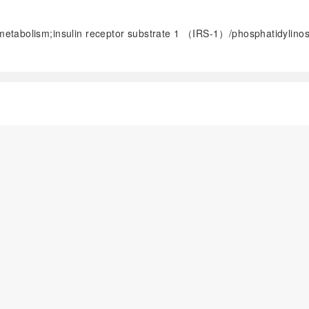
etabolism;insulin receptor substrate 1 （IRS-1）/phosphatidylino
阅读全文