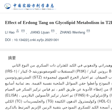
Effect of Erdong Tang on Glycolipid Metabolism in 
LI Hao
,
JIANG Lijuan
,
ZHANG Wenfeng
DOI：
10.13422/j.cnki.syfjx.20251301
摘要
فئران ذات السكري من النوع الثاني (T2DM) من خلال دراسة مسارات مستقبلات الأنسولين-1
(IRS-1) / المستقبلات للفوسفوينوزيتيد-3-كيناز (PI3K) / بروتين كيناز B (Akt) . تم إنشاء نموذج فئران ذات السكري من النوع الثاني (T2DM) بواسطة إطعامها بنظام غذائي عالي الدهون والسكر مع حقن
الستربتوزوتوسين (STZ) في البطن. تم تقسيم الفئران النموذجية إلى مجموعة النموذج ومجموعة أميجلين ومجموعات الجرعات المرتفعة والمتوسطة والمنخفضة من شراب الصيفان. تم اختبار الجرع الفموي لمجموعة
22. و 11.32 و 5.66 غ / كغ وأخذت مجموعة السلبية ومجموعة النموذج وأعطوا حقن السوائل الملحية نفسية القيمة. بعد ثمانية أسابيع
من إعطاء الأدوية عن طريق الفم ، تم قياس تركيز السكر في الصيام (FBG) ، والوزن الحيوي ، وكتلة الكبد ، ومعامل الكبد ، واختبار تحمل الجلوكوز الفموي (OGTT). باستخدام تحليل الامتصاص المقترنة بالإنزيم
(ELISA) ، تم اختبار تركيز الأنسولين البلازمي (FINS) والإنترلوكين-6 (IL-6) وعامل نخر الورم-α (TNF-α) والأكسجين السام (ROS) ، وحساب مؤشر مقاومة الأنسولين (HOMA-IR). تم اختبار تركيز الكوليسترول
الكلي (TC) والجليسريدات (TG) وكوليسترول الدهون الكثيفة (HDL-C) وكوليسترول الدهون الخفيفة (LDL-C) في المصل الدمي. تم رصد الأضرار المرضية لأنسجة الكبد باستخدام تلطيخ هيماتوكسيلين وإيوزين (HE).