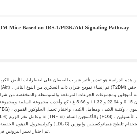
T2DM Mice Based on IRS-1/PI3K/Akt Signaling Pathway
ه الدراسة هو تقدير تأثير شراب الصيفان على اضطرابات الأيض الكربوهيدراتي والدهوني في الكبد لل
الأميجلين ومجموعات الجرعات المرتفعة والمتوسطة والمنخفضة لتكون 0.15 و 64
تم اختبار تعبير البروتين في أنسجة الكبد للسكري النموذجي بتقنية الرنين الإنزيم المرتبط بالذكرى.