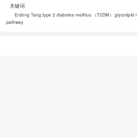
关键词
Erdong Tang;type 2 diabetes mellitus （T2DM）;glycolipid m
pathway