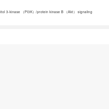
sitol 3-kinase （PI3K）/protein kinase B （Akt） signaling