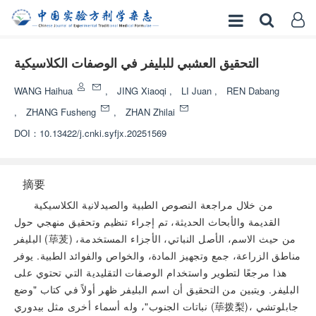
التحقيق العشبي للبليفر في الوصفات الكلاسيكية
WANG Haihua
,
JING Xiaoqi
,
LI Juan
,
REN Dabang
,
ZHANG Fusheng
,
ZHAN Zhilai
DOI：
10.13422/j.cnki.syfjx.20251569
摘要
من خلال مراجعة النصوص الطبية والصيدلانية الكلاسيكية
القديمة والأبحاث الحديثة، تم إجراء تنظيم وتحقيق منهجي حول
البليفر (荜茇) من حيث الاسم، الأصل النباتي، الأجزاء المستخدمة،
مناطق الزراعة، جمع وتجهيز المادة، والخواص والفوائد الطبية. يوفر
هذا مرجعًا لتطوير واستخدام الوصفات التقليدية التي تحتوي على
البليفر. ويتبين من التحقيق أن اسم البليفر ظهر أولاً في كتاب "وضع
نباتات الجنوب"، وله أسماء أخرى مثل بيدوري (荜拨梨)، جابلوتشي