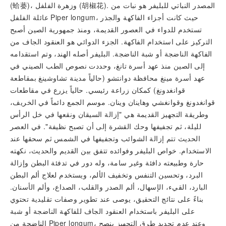
(蛤蒌)، وزهرة الفلفل (胡椒花). المصدر النباتي للبليفر هو نبات من
عائلة الفلفل Piper longum، حيث كانت أجزاء الفاكهة والجذر
تستخدم للدواء في العصور القديمة، ومنذ جمهورية الصين أصبح
التركيز على استخدام الفاكهة. الجزء الدوائي هو العنقود الجاف من
الفاكهة الناضجة أو شبة الناضجة. البليفر أصله الهند، وتم استقدامه
إلى الصين منذ عهد أسرة تانغ، وحددت نصوص الطب الصيني في
عهد أسرة مينغ محافظة دوانتشو (حالياً مدينة تشاوشينغ بمقاطعة
قوانغدونغ) كمكان زراعة رئيسي. حالياً يزرع في مقاطعات
قوانغدونغ وقوانغشي وهاينان وينان. موسم الجمع دائماً في الخريف،
وطريقة التجهيز القديمة هي "إزالة السيقان ونقعها في خل الرأس
لليلة، ثم تجفيفها وحك القشرة إلى أن تصبح نظيفة". في العصر
الحديث تتم إزالة الشوائب وتجفيفها في الشمس ثم سحقها عند
الاستخدام. خواص البليفر وفوائده تتفق بين القديم والحديث، نكهته
حارة وطبيعته دافئة وغير سامة، وله دور في تدفئة البطن وإزالة
البرد، وتحسين التنفس وتخفيف الألم، ويستخدم لعلاج ألم البطن
البارد، القيء، الإسهال، ألم الصدر والقلب، الصداع، وألم الأسنان.
بناءً على نتائج التحقيق، يوصى عند تطوير وصفات تقليدية تحتوي
على البليفر باستخدام العنقود الجاف للفاكهة الناضجة أو شبة
الناضجة من Piper longum، وعند عدم تحديد طرق التجهيز ينصح