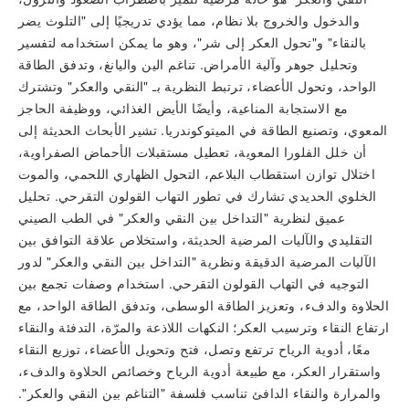
والدخول والخروج بلا نظام، مما يؤدي تدريجيًا إلى "التلوث يضر
بالنقاء" و"تحول العكر إلى شر"، وهو ما يمكن استخدامه لتفسير
وتحليل جوهر وآلية الأمراض. تناغم الين واليانغ، وتدفق الطاقة
الواحد، وتحول الأعضاء، ترتبط النظرية بـ "النقي والعكر" وتشترك
مع الاستجابة المناعية، وأيضًا الأيض الغذائي، ووظيفة الحاجز
المعوي، وتصنيع الطاقة في الميتوكوندريا. تشير الأبحاث الحديثة إلى
أن خلل الفلورا المعوية، تعطيل مستقبلات الأحماض الصفراوية،
اختلال توازن استقطاب البلاعم، التحول الظهاري اللحمي، والموت
الخلوي الحديدي تشارك في تطور التهاب القولون التقرحي. تحليل
عميق لنظرية "التداخل بين النقي والعكر" في الطب الصيني
التقليدي والآليات المرضية الحديثة، واستخلاص علاقة التوافق بين
الآليات المرضية الدقيقة ونظرية "التداخل بين النقي والعكر" لدور
التوجيه في التهاب القولون التقرحي. استخدام وصفات تجمع بين
الحلاوة والدفء، وتعزيز الطاقة الوسطى، وتدفق الطاقة الواحد، مع
ارتفاع النقاء وترسيب العكر؛ النكهات اللاذعة والمرّة، التدفئة والنقاء
معًا، أدوية الرياح ترتفع وتصل، فتح وتحويل الأعضاء، توزيع النقاء
واستقرار العكر، مع طبيعة أدوية الرياح وخصائص الحلاوة والدفء،
والمرارة والنقاء الدافئ تناسب فلسفة "التناغم بين النقي والعكر".