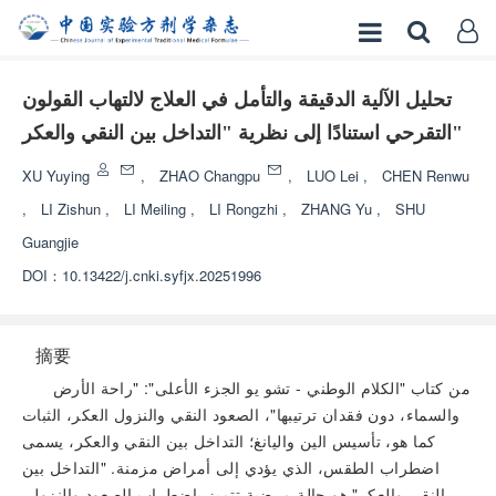
تحليل الآلية الدقيقة والتأمل في العلاج لالتهاب القولون
التقرحي استنادًا إلى نظرية "التداخل بين النقي والعكر"
XU Yuying
,
ZHAO Changpu
,
LUO Lei
,
CHEN Renwu
,
LI Zishun
,
LI Meiling
,
LI Rongzhi
,
ZHANG Yu
,
SHU
Guangjie
DOI：
10.13422/j.cnki.syfjx.20251996
摘要
من كتاب "الكلام الوطني - تشو يو الجزء الأعلى": "راحة الأرض
والسماء، دون فقدان ترتيبها"، الصعود النقي والنزول العكر، الثبات
كما هو، تأسيس الين واليانغ؛ التداخل بين النقي والعكر، يسمى
اضطراب الطقس، الذي يؤدي إلى أمراض مزمنة. "التداخل بين
النقي والعكر" هو حالة مرضية تتميز باضطراب الصعود والنزول،