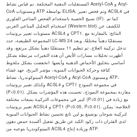
المستقلبات الدهنية المختلفة. تم قياس نشاط Acetyl-CoA و Acyl-
CoA ومستويات ATP بواسطة ELISA، وتم فحص تعبير ACSL4 في
نسيج الخصية باستخدام الفحص المناعي الفلوري (IF). كما تم
استخدام التحليل المناعي الغربي (Western blot) للكشف عن
مستويات تعبير بروتينات ACSL4 و CPT1. النتائج: بالمقارنة مع
المجموعة الطبيعية، حدد LC-MS 24 مستقلبًا دهنياً مختلفًا، وبعد
تدخل تركيبة العلاج، تم تنظيم 11 مستقلبًا دهنياً بشكل مرتفع، وقد
أظهرت تحليلات مسارات الأيض أن هذه التغيرات مرتبطة بشكل
أساسي بتخليق الأحماض الدهنية وأيضها. انخفضت بشكل ملحوظ
كثافة وحركة الحيوانات المنوية، مؤشر البربخ، جهد غشاء
الميتوكوندريا، نشاط Acetyl-CoA و Acyl-CoA ومستوى ATP،
وكذلك تعبير بروتينات ACSL4 و CPT1 في مجموعة النموذج
(P<0.01). مقارنة بمجموعة النموذج، تحسنت هذه المؤشرات بشكل
كبير في مجموعات التركيبة بسعات مختلفة (P<0.01) مع زيادة في
تعبير بروتينات ACSL4 و CPT1 (P<0.05, P<0.01). الخلاصة: يمكن
لتركيبة شوجان بوشينغ يو لين تانغ تحسين نشاط الحيوانات المنوية
لدى الفئران ذات ركود الكبد عن طريق تفعيل أكسدة حمض دهون
الميتوكوندريا بتوجيه من ACSL4 وزيادة إنتاج ATP.