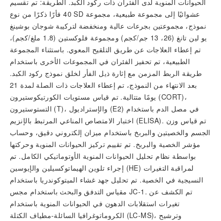
الحيوانات المنوية لدى الفئران ذات ركود الكبد. الطريقة: تم تقسيم
40 فأرًا ذكرًا من نوع SD عشوائيًا إلى مجموعة طبيعية، مجموعة
نموذج، مجموعتين بجرعات عالية ومنخفضة لتركيبة شوجان بوشينغ
يو لين تانغ (26، 13 جم/كجم) ومجموعة فلوكستين (1.8 ملغ/كجم)،
تم إعطاء العلاجات عن طريق التلقيح المعوي. باستثناء المجموعة
الطبيعية، تم تحفيز الفئران في المجموعات الأخرى باستخدام
طريقة الربط المزمن مع إثارة ذيل الفأر لخلق نموذج ركود الكبد.
بعد الانتهاء من النموذج، تم إعطاء العلاجات ذات الصلة لمدة 21
يومًا متتالية. تم قياس مستويات الكورتيكوستيرون (CORT)،
التستوستيرون (T)، والإستراديول (E2) في مصل الدم باستخدام
اختبار الامتصاص المناعي المرتبط بالإنزيم (ELISA). تم قياس وزن
الجسم والخصيتين والبربخ باستخدام ميزان إلكتروني دقيق، وحساب
مؤشر الخصية والبربخ. تم تقييم تركيز الحيوانات المنوية وحركتها
بواسطة نظام تحليل الحيوانات المنوية الأوتوماتيكي الكامل. تم
إجراء تلوين الهيماتوكسيلين والإيوسين (HE) لمراقبة التغيرات
النسيجية في الخصية. تم تحليل جهد غشاء الميتوكوندريا باستخدام
مقياس التدفق والبحث باستخدام مجس JC-1. تم الكشف عن
تغيرات استقلابات الدهون في الحيوانات المنوية باستخدام
الكروماتوغرافيا السائلة-مطياف الكتلة (LC-MS)، وترشيح