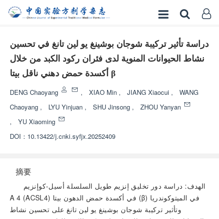
دراسة تأثير تركيبة شوجان بوشينغ يو لين تانغ في تحسين
نشاط الحيوانات المنوية لدى فئران ركود الكبد من خلال
أكسدة حمض دهني ناقل بيتا β
DENG Chaoyang
,
XIAO Min
,
JIANG Xiaocui
,
WANG
Chaoyang
,
LYU Yinjuan
,
SHU Jinsong
,
ZHOU Yanyan
,
YU Xiaoming
DOI：
10.13422/j.cnki.syfjx.20252409
摘要
الهدف: دراسة دور تخليق إنزيم طويل السلسلة أسيل-كوإنزيم
A 4 (ACSL4) في أكسدة حمض الدهون بيتا (β) في الميتوكوندريا
وتأثير تركيبة شوجان بوشينغ يو لين تانغ على تحسين نشاط