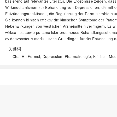
basierend auf relevanter Literatur. Die Ergebnisse zeigen, d
Wirkmechanismen zur Behandlung von Depressionen, die mit d
Entzündungsreaktionen, die Regulierung der Darmmikrobiota
Sie können klinisch effektiv die klinischen Symptome der Pati
Nebenwirkungen von westlichen Arzneimitteln verringern. Es wi
wirksames sowie personalisierteres neues Behandlungsschema b
evidenzbasierte medizinische Grundlagen für die Entwicklung ne
关键词
Chai Hu Formel; Depression; Pharmakologie; Klinisch; Me