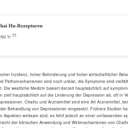
 Chai Hu-Rezepturen
NG Yi
hoher Inzidenz, hoher Behinderung und hoher wirtschaftlicher Bela
d Pathomechanismen sind noch unklar, die Symptome sind vielfälti
t. Die westliche Medizin basiert derzeit hauptsächlich auf sympt
 zielt hauptsächlich auf die Linderung der Depression ab, oft in V
ressionen. Chaihu und Arzneimittel sind eine Art Arzneimittel, be
n der Behandlung von Depressionen eingesetzt. Frühere Studien h
en Aspekten wirksam sind, es fehlt jedoch an einer umfassenden
 Übersicht der klinischen Anwendung und Wirkmechanismen von Cha