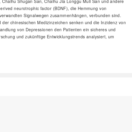
an, Chaihu Shugan San, Chaihu Jia Longgu Muli San und andere
erived neurotrophic factor (BDNF), die Hemmung von
 verwandten Signalwegen zusammenhängen, verbunden sind.
hl der chinesischen Medizinzeichen senken und die Inzidenz von
ehandlung von Depressionen den Patienten ein sicheres und
schung und zukünftige Entwicklungstrends analysiert, um