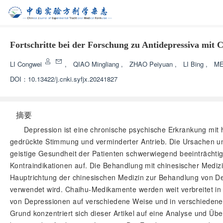
Fortschritte bei der Forschung zu Antidepressiva mit
LI Congwei
,
QIAO Mingliang
,
ZHAO Peiyuan
,
LI Bing
,
ME
DOI：
10.13422/j.cnki.syfjx.20241827
摘要
Depression ist eine chronische psychische Erkrankung mit 
gedrückte Stimmung und verminderter Antrieb. Die Ursachen un
geistige Gesundheit der Patienten schwerwiegend beeinträchtig
Kontraindikationen auf. Die Behandlung mit chinesischer Medizin
Hauptrichtung der chinesischen Medizin zur Behandlung von Dep
verwendet wird. Chaihu-Medikamente werden weit verbreitet i
von Depressionen auf verschiedene Weise und in verschieden
Grund konzentriert sich dieser Artikel auf eine Analyse und