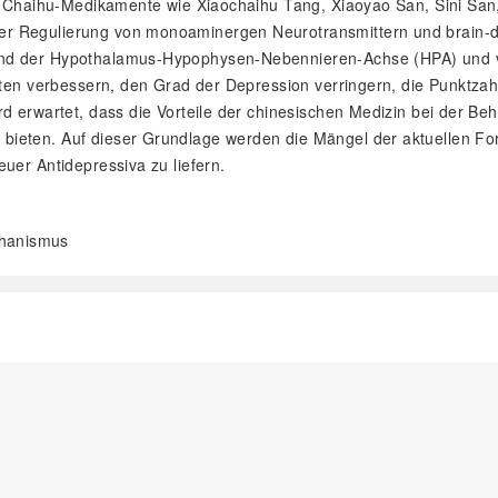
ass Chaihu-Medikamente wie Xiaochaihu Tang, Xiaoyao San, Sini S
er Regulierung von monoaminergen Neurotransmittern und brain-d
 und der Hypothalamus-Hypophysen-Nebennieren-Achse (HPA) und
enten verbessern, den Grad der Depression verringern, die Punktza
rd erwartet, dass die Vorteile der chinesischen Medizin bei der B
ieten. Auf dieser Grundlage werden die Mängel der aktuellen For
uer Antidepressiva zu liefern.
chanismus
阅读全文