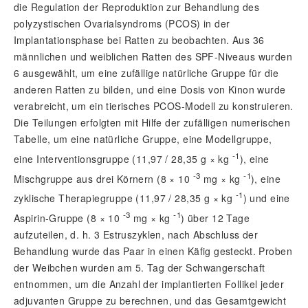
die Regulation der Reproduktion zur Behandlung des
polyzystischen Ovarialsyndroms (PCOS) in der
Implantationsphase bei Ratten zu beobachten. Aus 36
männlichen und weiblichen Ratten des SPF-Niveaus wurden
6 ausgewählt, um eine zufällige natürliche Gruppe für die
anderen Ratten zu bilden, und eine Dosis von Kinon wurde
verabreicht, um ein tierisches PCOS-Modell zu konstruieren.
Die Teilungen erfolgten mit Hilfe der zufälligen numerischen
Tabelle, um eine natürliche Gruppe, eine Modellgruppe,
-1
eine Interventionsgruppe (11,97 / 28,35 g × kg
), eine
-3
-1
Mischgruppe aus drei Körnern (8 × 10
mg × kg
), eine
-1
zyklische Therapiegruppe (11,97 / 28,35 g × kg
) und eine
-3
-1
Aspirin-Gruppe (8 × 10
mg × kg
) über 12 Tage
aufzuteilen, d. h. 3 Estruszyklen, nach Abschluss der
Behandlung wurde das Paar in einen Käfig gesteckt. Proben
der Weibchen wurden am 5. Tag der Schwangerschaft
entnommen, um die Anzahl der implantierten Follikel jeder
adjuvanten Gruppe zu berechnen, und das Gesamtgewicht