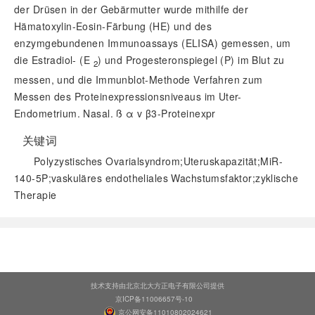
der Drüsen in der Gebärmutter wurde mithilfe der
Hämatoxylin-Eosin-Färbung (HE) und des
enzymgebundenen Immunoassays (ELISA) gemessen, um
die Estradiol- (E
) und Progesteronspiegel (P) im Blut zu
2
messen, und die Immunblot-Methode Verfahren zum
Messen des Proteinexpressionsniveaus im Uter-
Endometrium. Nasal. ß
α
v
β
3-Proteinexpr
关键词
Polyzystisches Ovarialsyndrom;Uteruskapazität;MiR-
140-5P;vaskuläres endotheliales Wachstumsfaktor;zyklische
Therapie
阅读全文
技术支持由北京北大方正电子有限公司提供
京ICP备11006657号-10
京公网安备11010802024621