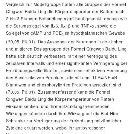
Vergleich zur Modellgruppe hatten alle Gruppen der Formel
Qingwen Baidu Ling die Körpertemperatur der Ratten nach
2 bis 3 Stunden Behandlung signifikant gesenkt, ebenso wie
die Serumspiegel von IL-6, IL-1
β
und TNF-
α
, sowie die
Spiegel von cAMP und PGE
im hypothalamischen Gewebe
2
(
P
0,05,
P
0,01). Das Aussehen der Neuronen in den hohen
und mittleren Dosisgruppen der Formel Qingwen Baidu Ling
hatte sich deutlich verbessert, mit einer Verengung des
zellulären Intervalls und einer signifikanten Verringerung der
Entzündungszellinfiltration, sowie einer effektiven Hemmung
des Ausdrucks von Proteinen, die mit dem TLR4/NF-
κ
B-
Signalweg und phosphorylierten Proteinen assoziiert sind
(
P
0,05,
P
0,01). Zusammenfassend kann die Formel
Qingwen Baidu Ling die Körpertemperatur von Ratten
wirksam senken, und ihre entzündungshemmenden
Wirkungen könnten durch ihre Wirkung auf die Blut-Hirn-
Schranke zur Verringerung der Freisetzung entzündlicher
Zytokine erklärt werden, wobei ihr antipyretischer