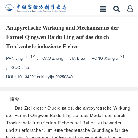
Antipyretische Wirkung und Mechanismus der
Formel Qingwen Baidu Ling auf das durch
Trockenhefe induzierte Fieber
PAN Jing
,
CAO Zheng
,
JIA Biao
,
RONG Xianglu
,
GUO Jiao
DOI：
10.13422/j.cnki.syfjx.20250340
摘要
Das Ziel dieser Studie ist es, die antipyretische Wirkung
der Formel Qingwen Baidu Ling auf das Modell des durch
Trockenhefe induzierten Fiebers bei Ratten zu bewerten
und zu erforschen, um eine theoretische Grundlage für die
klinische Anwendung der Formel Qingwen Baidu Ling zu