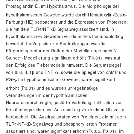
Prostaglandin E
im Hypothalamus. Die Morphologie der
2
hypothalamischen Gewebe wurde durch Hämatoxylin-Eosin-
Färbung (HE) beobachtet und die Expression von Proteinen,
die mit dem TLR4/NF-
κ
B-Signalweg assoziiert sind, in
hypothalamischen Geweben wurde mittels Immunoblotting
bewertet. Im Vergleich zur Kontrollgruppe war die
Körpertemperatur der Ratten der Modellgruppe nach 6
Stunden Modellierung signifikant erhöht (
P
0,01), was auf
den Erfolg des Fiebermodells hinweist. Die Serumspiegel
von IL-6, IL-1
β
und TNF-
α
, sowie die Spiegel von cAMP und
PGE
im hypothalamischen Gewebe, waren signifikant
2
erhöht (
P
0,01) und es wurden unregelmäßige
Veränderungen in der hypothalamischen
Neuronenmorphologie, gestörte Verteilung, Infiltration von
Entzündungszellen und Ansammlung von kleinen Gliazellen
beobachtet. Die Ausdrucksraten von Proteinen, die mit dem
TLR4/NF-
κ
B-Signalweg und phosphorylierten Proteinen
assoziiert sind, waren signifikant erhöht (
P
0,05,
P
0,01). Im