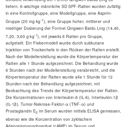
liefern. 6-wöchige männliche SD SPF-Ratten wurden zufällig
in eine Kontrollgruppe, eine Modellgruppe, eine Aspirin-
-1
Gruppe (20 mg·kg
), eine Gruppe hoher, mittlerer und
niedriger Dosierung der Formel Qingwen Baidu Ling (14,40,
-1
7,20, 3,60 g·kg
), mit jeweils 6 Ratten pro Gruppe,
aufgeteilt. Ein Fiebermodell wurde durch subkutane
Injektion von Trockenhefe in den Rücken der Ratten erstellt.
Nach der Modellerstellung wurde die Körpertemperatur der
Ratten alle 1 Stunde aufgezeichnet. Die Behandlung wurde
6 Stunden nach der Modellerstellung verabreicht, und die
Körpertemperatur der Ratten wurde alle 1 Stunde für 12
Stunden nach der Behandlung aufgezeichnet, mit
Beobachtung des Trends der Körpertemperatur der Ratten.
Die Konzentrationen von Interleukin-6 (IL-6), Interleukin-1
β
(IL-1
β
), Tumor-Nekrose-Faktor-
α
(TNF-
α
) und
Prostaglandin E
im Serum wurden mittels ELISA gemessen,
2
ebenso wie die Konzentration von zyklischem
Adenosinmonophosphat (cAMP) im Serum und