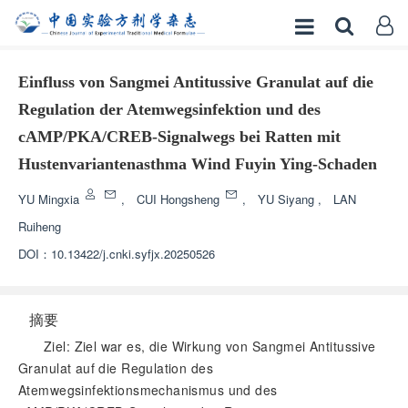
Einfluss von Sangmei Antitussive Granulat auf die
Regulation der Atemwegsinfektion und des
cAMP/PKA/CREB-Signalwegs bei Ratten mit
Hustenvariantenasthma Wind Fuyin Ying-Schaden
YU Mingxia
,
CUI Hongsheng
,
YU Siyang
,
LAN
Ruiheng
DOI：
10.13422/j.cnki.syfjx.20250526
摘要
Ziel: Ziel war es, die Wirkung von Sangmei Antitussive
Granulat auf die Regulation des
Atemwegsinfektionsmechanismus und des