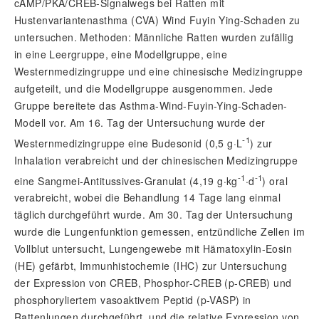
cAMP/PKA/CREB-Signalwegs bei Ratten mit
Hustenvariantenasthma (CVA) Wind Fuyin Ying-Schaden zu
untersuchen. Methoden: Männliche Ratten wurden zufällig
in eine Leergruppe, eine Modellgruppe, eine
Westernmedizingruppe und eine chinesische Medizingruppe
aufgeteilt, und die Modellgruppe ausgenommen. Jede
Gruppe bereitete das Asthma-Wind-Fuyin-Ying-Schaden-
Modell vor. Am 16. Tag der Untersuchung wurde der
-1
Westernmedizingruppe eine Budesonid (0,5 g·L
) zur
Inhalation verabreicht und der chinesischen Medizingruppe
-1
-1
eine Sangmei-Antitussives-Granulat (4,19 g·kg
·d
) oral
verabreicht, wobei die Behandlung 14 Tage lang einmal
täglich durchgeführt wurde. Am 30. Tag der Untersuchung
wurde die Lungenfunktion gemessen, entzündliche Zellen im
Vollblut untersucht, Lungengewebe mit Hämatoxylin-Eosin
(HE) gefärbt, Immunhistochemie (IHC) zur Untersuchung
der Expression von CREB, Phosphor-CREB (p-CREB) und
phosphoryliertem vasoaktivem Peptid (p-VASP) in
Rattenlungen durchgeführt, und die relative Expression von