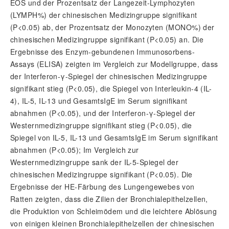
EOS und der Prozentsatz der Langezeit-Lymphozyten
(LYMPH%) der chinesischen Medizingruppe signifikant
(P<0.05) ab, der Prozentsatz der Monozyten (MONO%) der
chinesischen Medizingruppe signifikant (P<0.05) an. Die
Ergebnisse des Enzym-gebundenen Immunosorbens-
Assays (ELISA) zeigten im Vergleich zur Modellgruppe, dass
der Interferon-
γ
-Spiegel der chinesischen Medizingruppe
signifikant stieg (P<0.05), die Spiegel von Interleukin-4 (IL-
4), IL-5, IL-13 und GesamtsIgE im Serum signifikant
abnahmen (P<0.05), und der Interferon-
γ
-Spiegel der
Westernmedizingruppe signifikant stieg (P<0.05), die
Spiegel von IL-5, IL-13 und GesamtsIgE im Serum signifikant
abnahmen (P<0.05); Im Vergleich zur
Westernmedizingruppe sank der IL-5-Spiegel der
chinesischen Medizingruppe signifikant (P<0.05). Die
Ergebnisse der HE-Färbung des Lungengewebes von
Ratten zeigten, dass die Zilien der Bronchialepithelzellen,
die Produktion von Schleimödem und die leichtere Ablösung
von einigen kleinen Bronchialepithelzellen der chinesischen