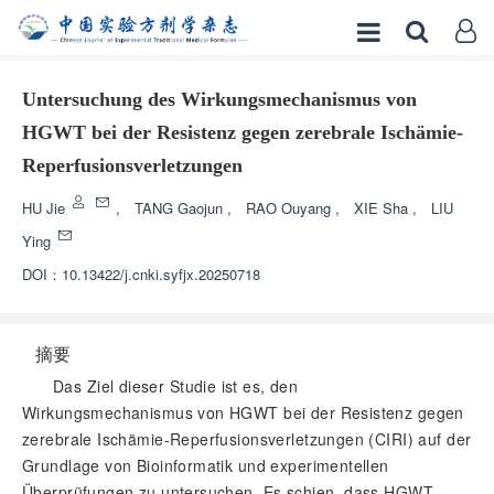
Untersuchung des Wirkungsmechanismus von
HGWT bei der Resistenz gegen zerebrale Ischämie-
Reperfusionsverletzungen
HU Jie
,
TANG Gaojun
,
RAO Ouyang
,
XIE Sha
,
LIU
Ying
DOI：
10.13422/j.cnki.syfjx.20250718
摘要
Das Ziel dieser Studie ist es, den
Wirkungsmechanismus von HGWT bei der Resistenz gegen
zerebrale Ischämie-Reperfusionsverletzungen (CIRI) auf der
Grundlage von Bioinformatik und experimentellen
Überprüfungen zu untersuchen. Es schien, dass HGWT