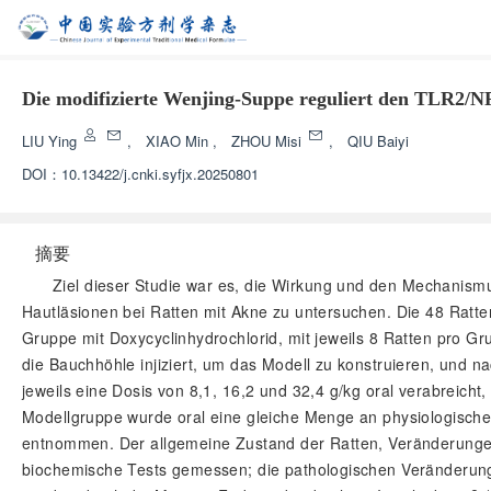
Die modifizierte Wenjing-Suppe reguliert den TLR2/N
LIU Ying
,
XIAO Min
,
ZHOU Misi
,
QIU Baiyi
DOI：
10.13422/j.cnki.syfjx.20250801
摘要
Ziel dieser Studie war es, die Wirkung und den Mechanis
Hautläsionen bei Ratten mit Akne zu untersuchen. Die 48 Ratte
Gruppe mit Doxycyclinhydrochlorid, mit jeweils 8 Ratten pro G
die Bauchhöhle injiziert, um das Modell zu konstruieren, und n
jeweils eine Dosis von 8,1, 16,2 und 32,4 g/kg oral verabreich
Modellgruppe wurde oral eine gleiche Menge an physiologischer
entnommen. Der allgemeine Zustand der Ratten, Veränderunge
biochemische Tests gemessen; die pathologischen Veränderun