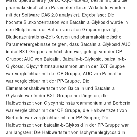
Mass Spectrometry (UPLC-QqQ-MS/MS) bestimmt, und die
pharmakokinetischen Parameter dieser Wirkstoffe wurden
mit der Software DAS 2.0 analysiert. Ergebnisse: Die
höchste Blutkonzentration von Baicalin-a-Glykosid wurde in
den Blutplasma der Ratten von allen Gruppen gezeigt;
Blutkonzentrations-Zeit-Kurven und pharmakokinetische
Parameterergebnisse zeigten, dass Baicalin-a-Glykosid AUC
in der BXT-Gruppe am höchsten war, gefolgt von der CP-
Gruppe; AUC von Baicalin, Baicalin-b-Glykosid, baicalin-b-
Glykosid, Glycyrrhizinsäureammonium in der BXT-Gruppe
war vergleichbar mit der CP-Gruppe, AUC von Palmatine
war vergleichbar mit der PP-Gruppe. Die
Eliminationshalbwertszeit von Baicalin und Baicalin-a-
Glykosid war in der BXT-Gruppe am längsten, die
Halbwertszeit von Glycyrrhizinsäureammonium und Berberin
war vergleichbar mit der CP-Gruppe, die Halbwertszeit von
Berberin war vergleichbar mit der PP-Gruppe; Die
Halbwertszeit von baicalin-b-Glykosid in der PP-Gruppe war
am längsten; Die Halbwertszeit von Isohymenleglycosid in