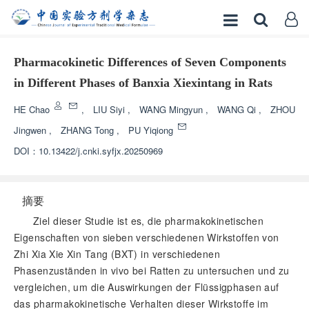
Pharmacokinetic Differences of Seven Components
in Different Phases of Banxia Xiexintang in Rats
HE Chao
,
LIU Siyi
,
WANG Mingyun
,
WANG Qi
,
ZHOU
Jingwen
,
ZHANG Tong
,
PU Yiqiong
DOI：
10.13422/j.cnki.syfjx.20250969
摘要
Ziel dieser Studie ist es, die pharmakokinetischen
Eigenschaften von sieben verschiedenen Wirkstoffen von
Zhi Xia Xie Xin Tang (BXT) in verschiedenen
Phasenzuständen in vivo bei Ratten zu untersuchen und zu
vergleichen, um die Auswirkungen der Flüssigphasen auf
das pharmakokinetische Verhalten dieser Wirkstoffe im