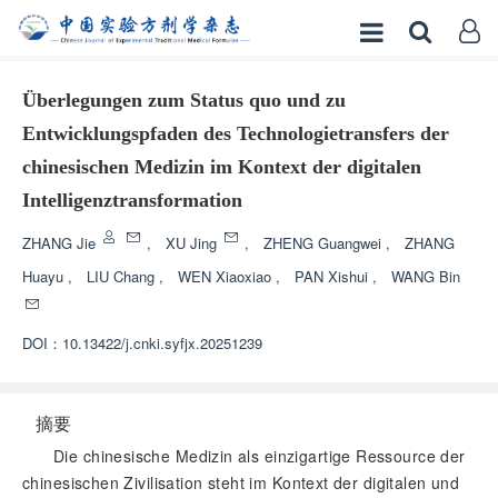
Überlegungen zum Status quo und zu
Entwicklungspfaden des Technologietransfers der
chinesischen Medizin im Kontext der digitalen
Intelligenztransformation
ZHANG Jie
,
XU Jing
,
ZHENG Guangwei
,
ZHANG
Huayu
,
LIU Chang
,
WEN Xiaoxiao
,
PAN Xishui
,
WANG Bin
DOI：
10.13422/j.cnki.syfjx.20251239
摘要
Die chinesische Medizin als einzigartige Ressource der
chinesischen Zivilisation steht im Kontext der digitalen und