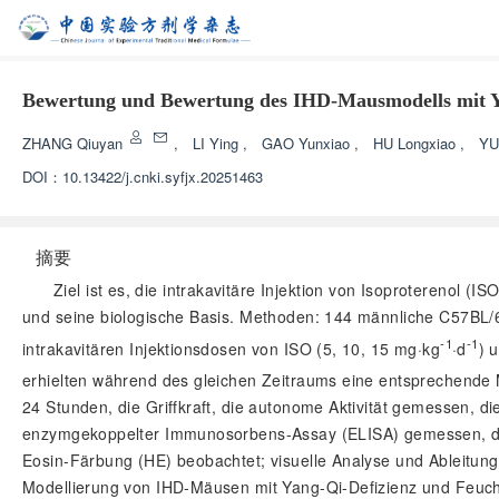
Bewertung und Bewertung des IHD-Mausmodells mit Ya
ZHANG Qiuyan
,
LI Ying
,
GAO Yunxiao
,
HU Longxiao
,
YU
DOI：
10.13422/j.cnki.syfjx.20251463
摘要
Ziel ist es, die intrakavitäre Injektion von Isoproterenol
und seine biologische Basis. Methoden: 144 männliche C57BL/
-1
-1
intrakavitären Injektionsdosen von ISO (5, 10, 15 mg·kg
·d
) 
erhielten während des gleichen Zeitraums eine entsprechende
24 Stunden, die Griffkraft, die autonome Aktivität gemessen, d
enzymgekoppelter Immunosorbens-Assay (ELISA) gemessen, de
Eosin-Färbung (HE) beobachtet; visuelle Analyse und Ableitu
Modellierung von IHD-Mäusen mit Yang-Qi-Defizienz und Feucht