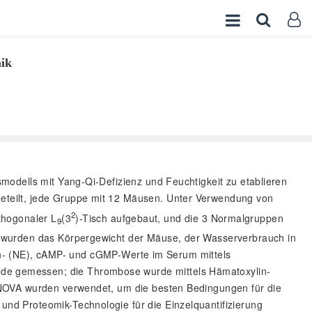
mik
smodells mit Yang-Qi-Defizienz und Feuchtigkeit zu etablieren
eteilt, jede Gruppe mit 12 Mäusen. Unter Verwendung von
2
rthogonaler L
(3
)-Tisch aufgebaut, und die 3 Normalgruppen
9
g wurden das Körpergewicht der Mäuse, der Wasserverbrauch in
alin- (NE), cAMP- und cGMP-Werte im Serum mittels
de gemessen; die Thrombose wurde mittels Hämatoxylin-
ANOVA wurden verwendet, um die besten Bedingungen für die
d Proteomik-Technologie für die Einzelquantifizierung