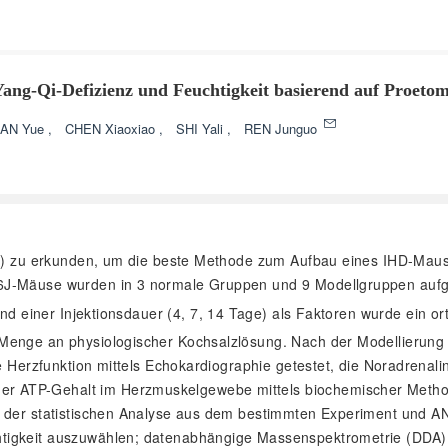
ng-Qi-Defizienz und Feuchtigkeit basierend auf Proeto
AN Yue
,
CHEN Xiaoxiao
,
SHI Yali
,
REN Junguo
 (ISO) zu erkunden, um die beste Methode zum Aufbau eines IHD-Mau
6J-Mäuse wurden in 3 normale Gruppen und 9 Modellgruppen aufg
und einer Injektionsdauer (4, 7, 14 Tage) als Faktoren wurde ein o
 Menge an physiologischer Kochsalzlösung. Nach der Modellierun
ie Herzfunktion mittels Echokardiographie getestet, die Noradren
r ATP-Gehalt im Herzmuskelgewebe mittels biochemischer Metho
ng der statistischen Analyse aus dem bestimmten Experiment und 
igkeit auszuwählen; datenabhängige Massenspektrometrie (DDA) un