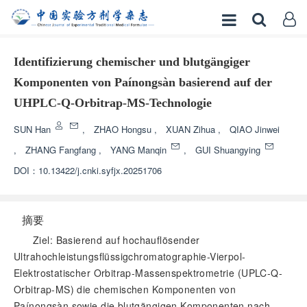
Identifizierung chemischer und blutgängiger
Komponenten von Paínongsàn basierend auf der
UHPLC-Q-Orbitrap-MS-Technologie
SUN Han
,
ZHAO Hongsu
,
XUAN Zihua
,
QIAO Jinwei
,
ZHANG Fangfang
,
YANG Manqin
,
GUI Shuangying
DOI：
10.13422/j.cnki.syfjx.20251706
摘要
Ziel: Basierend auf hochauflösender
Ultrahochleistungsflüssigchromatographie-Vierpol-
Elektrostatischer Orbitrap-Massenspektrometrie (UPLC-Q-
Orbitrap-MS) die chemischen Komponenten von
Paínongsàn sowie die blutgängigen Komponenten nach