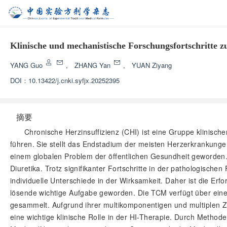
Klinische und mechanistische Forschungsfortschritte z
YANG Guo
,
ZHANG Yan
,
YUAN Ziyang
DOI：
10.13422/j.cnki.syfjx.20252395
摘要
Chronische Herzinsuffizienz (CHI) ist eine Gruppe klinisc
führen. Sie stellt das Endstadium der meisten Herzerkrankungen
einem globalen Problem der öffentlichen Gesundheit geworden. 
Diuretika. Trotz signifikanter Fortschritte in der pathologisc
individuelle Unterschiede in der Wirksamkeit. Daher ist die Er
lösende wichtige Aufgabe geworden. Die TCM verfügt über eine
gesammelt. Aufgrund ihrer multikomponentigen und multiplen Zie
eine wichtige klinische Rolle in der HI-Therapie. Durch Metho