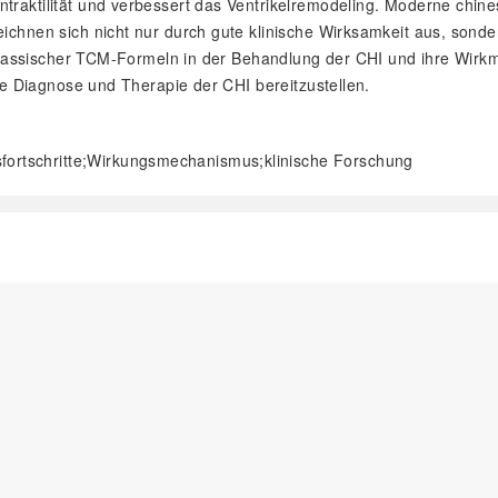
traktilität und verbessert das Ventrikelremodeling. Moderne chines
ichnen sich nicht nur durch gute klinische Wirksamkeit aus, sonder
kte klassischer TCM-Formeln in der Behandlung der CHI und ihre Wi
che Diagnose und Therapie der CHI bereitzustellen.
sfortschritte;Wirkungsmechanismus;klinische Forschung
阅读全文