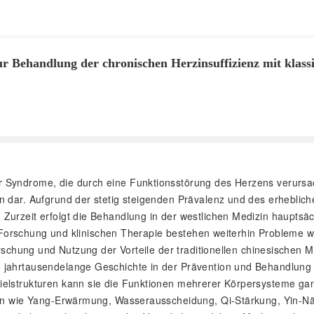
ur Behandlung der chronischen Herzinsuffizienz mit klass
her Syndrome, die durch eine Funktionsstörung des Herzens verursa
 dar. Aufgrund der stetig steigenden Prävalenz und des erheblichen
Zurzeit erfolgt die Behandlung in der westlichen Medizin hauptsä
hen Forschung und klinischen Therapie bestehen weiterhin Probleme
forschung und Nutzung der Vorteile der traditionellen chinesischen
 jahrtausendelange Geschichte in der Prävention und Behandlung d
lstrukturen kann sie die Funktionen mehrerer Körpersysteme ganzh
den wie Yang-Erwärmung, Wasserausscheidung, Qi-Stärkung, Yin-Nähr