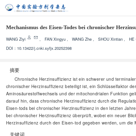
Mechanismus des Eisen-Todes bei chronischer Herzinsuf
WANG Ziyi
,
FAN Xingyu
,
WANG Zhe
,
SHOU Xintian
,
HE 
DOI：
10.13422/j.cnki.syfjx.20252398
摘要
Chronische Herzinsuffizienz ist ein schwerer und terminal
chronischer Herzinsuffizienz beteiligt ist, ein Schlüsselfakto
Aminosäurestoffwechsels und der mitochondrialen Funktion geli
darauf hin, dass chronische Herzinsuffizienz durch die Regula
Eisen-tods bei chronischer Herzinsuffizienz in den letzten Jahr
bei chronischer Herzinsuffizienz überprüft, wobei ein neuer 
Herzinsuffizienz durch den Eisen-tod gegeben werden, um die M
关键词