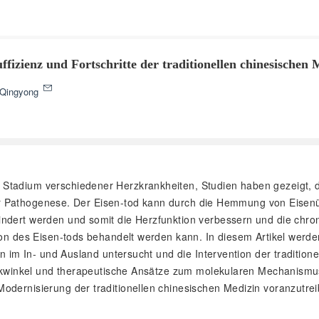
fizienz und Fortschritte der traditionellen chinesischen 
Qingyong
er Stadium verschiedener Herzkrankheiten, Studien haben gezeigt,
r der Pathogenese. Der Eisen-tod kann durch die Hemmung von Eisen
ndert werden und somit die Herzfunktion verbessern und die chroni
tion des Eisen-tods behandelt werden kann. In diesem Artikel werd
en im In- und Ausland untersucht und die Intervention der traditio
Blickwinkel und therapeutische Ansätze zum molekularen Mechanism
odernisierung der traditionellen chinesischen Medizin voranzutre