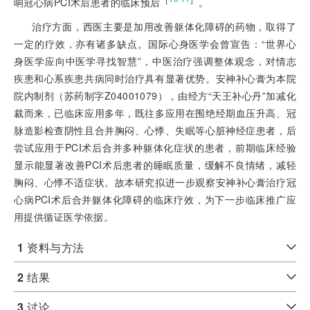
响冠心病PCI术后患者的临床预后
。
治疗方面，西医主要是加用改善躯体化障碍的药物，取得了
一定的疗效，亦有诸多缺点。国际心身医学会曾宣告：“世界心
身医学应向中医学寻找智慧”，中医治疗强调整体观念，对情志
疾患和心系疾患共病同时治疗具有显著优势。安神补心膏为本院
院内制剂（苏药制字Z04001079），由经方“天王补心丹”加减化
裁而来，已临床应用多年，既往多应用在围绝经期血压升高、冠
脉造影检查阴性且合并胸闷、心悸、失眠等心脏神经症患者，后
尝试应用于PCI术后合并多种躯体化症状的患者，前期临床经验
显示能显著改善PCI术后患者的睡眠质量，缓解不良情绪，减轻
胸闷、心悸不适症状。故本研究拟进一步观察安神补心膏治疗冠
心病PCI术后合并躯体化障碍的临床疗效，为下一步临床推广应
用提供循证医学依据。
1
资料与方法
2
结果
3
讨论