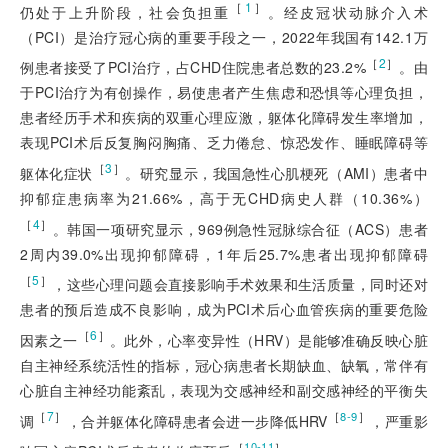
［
1
］
仍处于上升阶段，社会负担重
。经皮冠状动脉介入术
（PCI）是治疗冠心病的重要手段之一，2022年我国有142.1万
［
2
］
例患者接受了PCI治疗，占CHD住院患者总数的23.2%
。由
于PCI治疗为有创操作，易使患者产生焦虑和恐惧等心理负担，
患者经历手术和疾病的双重心理应激，躯体化障碍发生率增加，
表现PCI术后反复胸闷胸痛、乏力倦怠、惊恐发作、睡眠障碍等
［
3
］
躯体化症状
。研究显示，我国急性心肌梗死（AMI）患者中
抑郁症患病率为21.66%，高于无CHD病史人群（10.36%）
［
4
］
。韩国一项研究显示，969例急性冠脉综合征（ACS）患者
2周内39.0%出现抑郁障碍，1年后25.7%患者出现抑郁障碍
［
5
］
，这些心理问题会直接影响手术效果和生活质量，同时还对
患者的预后造成不良影响，成为PCI术后心血管疾病的重要危险
［
6
］
因素之一
。此外，心率变异性（HRV）是能够准确反映心脏
自主神
经系统活性的指标，冠心病患者长期缺血、缺氧，常伴有
心脏自主神经功能紊乱，表现为交感神经和副交感神经的平衡失
［
7
］
［
］
8-9
调
，合并躯体化障碍患者会进一步降低HRV
，严重影
［
］
10-11