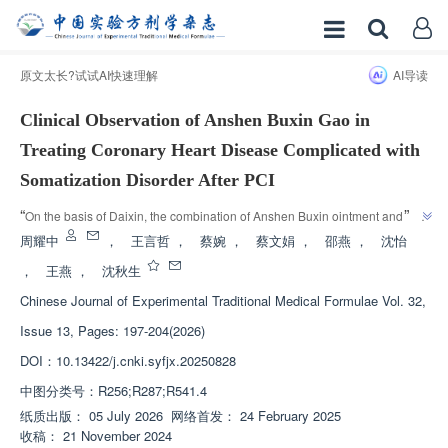
原文太长?试试AI快速理解
AI导读
Clinical Observation of Anshen Buxin Gao in
Treating Coronary Heart Disease Complicated with
Somatization Disorder After PCI
”
“
On the basis of Daixin, the combination of Anshen Buxin ointment and oral 
administration can further improve the clinical symptoms of patients with 
周耀中
，
王言哲
，
蔡婉
，
蔡文娟
，
邵燕
，
沈怡
somatization disorders after coronary heart disease PCI. Anshen Buxin 
，
王燕
，
沈秋生
ointment combined with Daixin can significantly improve patients' sleep 
Chinese Journal of Experimental Traditional Medical Formulae
Vol. 32,
and heart rate variability, reduce drug side effects, and open up new 
directions for integrated traditional Chinese and Western medicine 
Issue 13, Pages: 197-204(2026)
”
treatment.
DOI：
10.13422/j.cnki.syfjx.20250828
中图分类号：
R256;R287;R541.4
纸质出版：
05 July 2026
网络首发：
24 February 2025
收稿：
21 November 2024