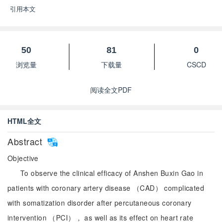
引用本文
50
81
0
浏览量
下载量
CSCD
阅读全文PDF
HTML全文
Abstract
Objective
To observe the clinical efficacy of Anshen Buxin Gao in
patients with coronary artery disease （CAD） complicated
with somatization disorder after percutaneous coronary
intervention （PCI）， as well as its effect on heart rate