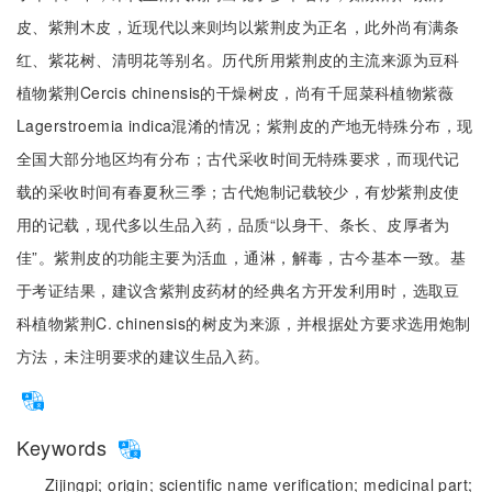
皮、紫荆木皮，近现代以来则均以紫荆皮为正名，此外尚有满条
红、紫花树、清明花等别名。历代所用紫荆皮的主流来源为豆科
植物紫荆Cercis chinensis的干燥树皮，尚有千屈菜科植物紫薇
Lagerstroemia indica混淆的情况；紫荆皮的产地无特殊分布，现
全国大部分地区均有分布；古代采收时间无特殊要求，而现代记
载的采收时间有春夏秋三季；古代炮制记载较少，有炒紫荆皮使
用的记载，现代多以生品入药，品质“以身干、条长、皮厚者为
佳”。紫荆皮的功能主要为活血，通淋，解毒，古今基本一致。基
于考证结果，建议含紫荆皮药材的经典名方开发利用时，选取豆
科植物紫荆C. chinensis的树皮为来源，并根据处方要求选用炮制
方法，未注明要求的建议生品入药。
Keywords
Zijingpi;
origin;
scientific name verification;
medicinal part;