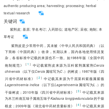
authentic producing area;
harvesting;
processing;
herbal
textual research
关键词
紫荆皮;
基原;
学名考订;
入药部位;
道地产区;
采收;
炮制;
本
草考证
紫荆皮是少常用中药，其未被《中华人民共和国药典》（以
下简称《中国药典》）收录，长期以来，国内各地使用情况复
杂，各省标准中记载的来源也不一致。如1988年版《全国中药
［
1
］
炮制规范》
中记载紫荆皮来源为豆科紫荆属紫荆
Cercis
chinensis
（以下仅
Cercis
属缩写为
C
.）的树皮；1987年版《四
［
2
］
川省中药材标准》
中记载其来源为千屈菜科紫薇属紫薇
Lagerstroemia indica
（以下仅
Lagerstroemia
属缩写为
L
.）的
［
3
］
干燥树皮；2010年版《四川省中药材标准》
中记载其来源
为木兰科南五味子属南五味子
Kadsura longipedunculata
的干燥
［
4
］
根皮；2009年版《湖北省中药材质量标准》
中记载其来源