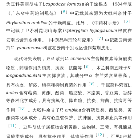
为豆科美丽胡枝子
Lespedeza formosa
的干燥根皮；1984年版
［
5
］
《广东省中药炮制规范》
中记载其来源为大戟科余甘子
［
6
］
Phyllanthus emblica
的干燥树皮。此外，《中药材手册》
中记载了卫矛科昆明山海棠
Tripterygium hypoglaucum
根皮在
［
7
］
云南当紫荆皮使用。《中药品种理论与应用》
中记载云南紫
荆
C. yunnanensis
树皮在云南个别地区也作紫荆皮用。
现代研究表明，豆科紫荆
C. chinensis
主含槲皮素等黄酮类
［
8
］
物质，药理作用为镇痛、抗炎、抗菌等
。木兰科南五味子
K.
longipedunculata
主含挥发油，其成分中
α
-衣兰烯含量最高，
［
9
］
具有抗炎、解痉、镇痛和抑制真菌的作用
。千屈菜科紫薇
L.
indica
含有萜类、黄酮、酚类、脂肪酸、木脂素、香豆素、甾醇
等多种化学成分，具有抗氧化、降血糖、抗炎、抑菌、抗病毒等
［
10
］
作用
。大戟科余甘子
P. emblica
含有鞣质类、酚酸类、黄
酮类等化学成分，具有心血管保护、抗肿瘤、抗炎和止泻等作用
［
11
］
。豆科胡枝子属植物含有黄酮、生物碱、三萜、有机酸及
［
12
］
甾醇类等成分，具有抗炎作用、镇痛等作用
。可见5种植