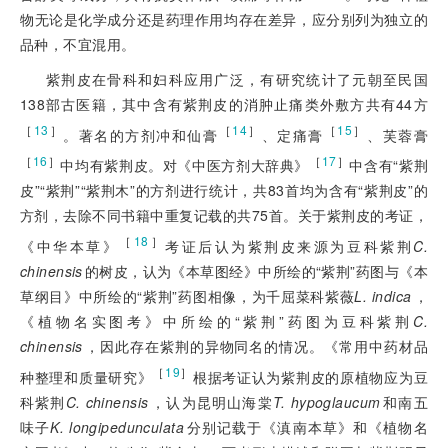
物无论是化学成分还是药理作用均存在差异，应分别列为独立的
品种，不宜混用。
紫荆皮在骨科和妇科应用广泛，有研究统计了元朝至民国
138部古医籍，其中含有紫荆皮的消肿止痛类外敷方共有44方
［
13
］
［
14
］
［
15
］
。著名的方剂冲和仙膏
、定痛膏
、芙蓉膏
［
16
］
［
17
］
中均有紫荆皮。对《中医方剂大辞典》
中含有“紫荆
皮”“紫荆”“紫荆木”的方剂进行统计，共83首均为含有“紫荆皮”的
方剂，去除不同书籍中重复记载的共75首。关于紫荆皮的考证，
［
18
］
《中华本草》
考证后认为紫荆皮来源为豆科紫荆
C.
chinensis
的树皮，认为《本草图经》中所绘的“紫荆”药图与《本
草纲目》中所绘的“紫荆”药图相像，为千屈菜科紫薇
L. indica
，
《植物名实图考》中所绘的“紫荆”药图为豆科紫荆
C.
chinensis
，因此存在紫荆的异物同名的情况。《常用中药材品
［
19
］
种整理和质量研究》
根据考证认为紫荆皮的原植物应为豆
科紫荆
C. chinensis
，认为昆明山海棠
T. hypoglaucum
和南五
味子
K. longipedunculata
分别记载于《滇南本草》和《植物名