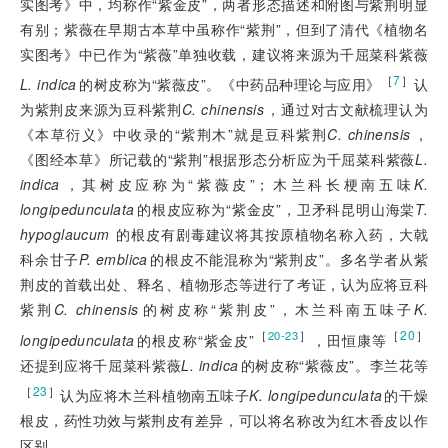
实图考》中，均称作“紫金皮”，两者形态描述和附图与紫荆明显
有别；紫薇在早期古本草中虽称作“紫荆”，但到了清代《植物名
实图考》中已作为“紫薇”单独收载，建议将来源为千屈菜科紫薇
［
7
］
L. indica
的树皮称为“紫薇皮”。《中药品种理论与应用》
认
为紫荆皮来源为豆科紫荆
C. chinensis
，通过对古文献梳理认为
《本草衍义》中收录的“紫荆木”就是豆科紫荆
C. chinensis
，
《图经本草》所记载的“紫荆”根据形态分析应为千屈菜科紫薇
L.
indica
，其树皮应称为“紫薇皮”；木兰科长梗
南五味
K.
longipedunculata
的根皮应称为“紫金皮”，卫矛科昆明山海棠
T.
hypoglaucum
 的根皮有剧毒建议将其按原植物名称入药，大戟
科余甘子
P. emblica
的根皮不能混称为“紫荆皮”。多名学者从紫
荆皮的首载出处、释名、植物形态等进行了考证，认为应将豆科
紫荆
C. chinensis
的树皮称“紫荆皮”，木兰科南五味子
K.
［
］
［
20
］
20-23
longipedunculata
的根皮称“紫金皮”
，田恒康等
还提到应将千屈菜科紫薇
L. indica
的树皮称“紫薇皮”。李兰花等
［
23
］
认为应将木兰科植物南五味子
K. longipedunculata
的干燥
根皮，药性功效与紫荆皮有差异，可以将名称改为红木香皮以作
区别。