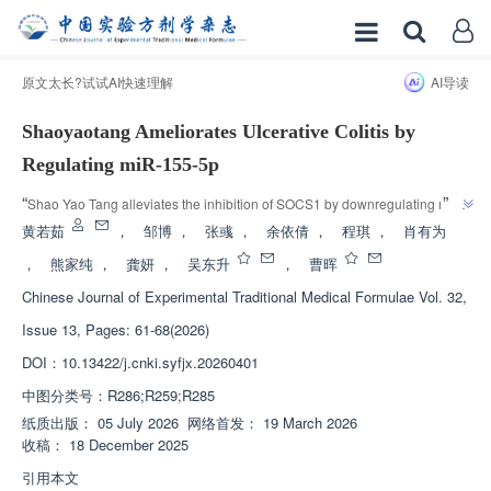
原文太长?试试AI快速理解
AI导读
Shaoyaotang Ameliorates Ulcerative Colitis by
Regulating miR-155-5p
”
“
Shao Yao Tang alleviates the inhibition of SOCS1 by downregulating miR-
155-5p, thereby inhibiting the overactivation of the JAK1/STAT1 signaling 
黄若茹
，
邹博
，
张彧
，
余依倩
，
程琪
，
肖有为
”
pathway, opening up a new direction for the treatment of ulcerative colitis.
，
熊家纯
，
龚妍
，
吴东升
，
曹晖
Chinese Journal of Experimental Traditional Medical Formulae
Vol. 32,
Issue 13, Pages: 61-68(2026)
DOI：
10.13422/j.cnki.syfjx.20260401
中图分类号：
R286;R259;R285
纸质出版：
05 July 2026
网络首发：
19 March 2026
收稿：
18 December 2025
引用本文