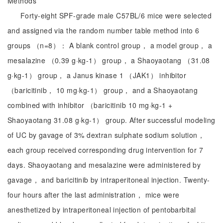
Methods
Forty-eight SPF-grade male C57BL/6 mice were selected
and assigned via the random number table method into 6
groups （n=8）： A blank control group， a model group， a
mesalazine （0.39 g·kg-1） group， a Shaoyaotang （31.08
g·kg-1） group， a Janus kinase 1 （JAK1） inhibitor
（baricitinib， 10 mg·kg-1） group， and a Shaoyaotang
combined with inhibitor （baricitinib 10 mg·kg-1 +
Shaoyaotang 31.08 g·kg-1） group. After successful modeling
of UC by gavage of 3% dextran sulphate sodium solution，
each group received corresponding drug intervention for 7
days. Shaoyaotang and mesalazine were administered by
gavage， and baricitinib by intraperitoneal injection. Twenty-
four hours after the last administration， mice were
anesthetized by intraperitoneal injection of pentobarbital