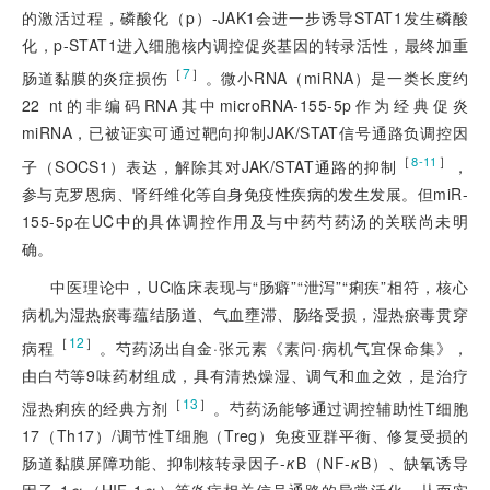
的激活过程，磷酸化（p）-JAK1会进一步诱导STAT1发生磷酸
化，p-STAT1进入细胞核内调控促炎基因的转录活性，最终加重
［
7
］
肠道黏膜的炎症损伤
。微小RNA（miRNA）是一类长度约
22 nt的非编码RNA其中microRNA-155-5p作为经典促炎
miRNA，已被证实可通过靶向抑制JAK/STAT信号通路负调控因
［
］
8-11
子（SOCS1）表达，解除其对JAK/STAT通路的抑制
，
参与克罗恩病、肾纤维化等自身免疫性疾病的发生发展。但miR-
155-5p在UC中的具体调控作用及与中药芍药汤的关联尚未明
确。
中医理论中，UC临床表现与“肠癖”“泄泻”“痢疾”相符，核心
病机为湿热瘀毒蕴结肠道、气血壅滞、肠络受损，湿热瘀毒贯穿
［
12
］
病程
。芍药汤出自金·张元素《素问·病机气宜保命集》，
由白芍等9味药材组成，具有清热燥湿、调气和血之效，是治疗
［
13
］
湿热痢疾的经典方剂
。芍药汤能够通过调控辅助性T细胞
17（Th17）/调节性T细胞（Treg）免疫亚群平衡、修复受损的
肠道黏膜屏障功能、抑制核转录因子-
κ
B（NF-
κ
B）、缺氧诱导