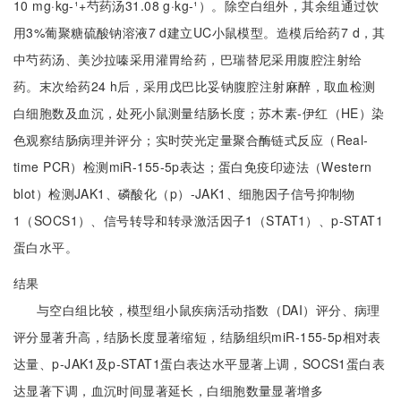
10 mg·kg-¹+芍药汤31.08 g·kg-¹）。除空白组外，其余组通过饮
用3%葡聚糖硫酸钠溶液7 d建立UC小鼠模型。造模后给药7 d，其
中芍药汤、美沙拉嗪采用灌胃给药，巴瑞替尼采用腹腔注射给
药。末次给药24 h后，采用戊巴比妥钠腹腔注射麻醉，取血检测
白细胞数及血沉，处死小鼠测量结肠长度；苏木素-伊红（HE）染
色观察结肠病理并评分；实时荧光定量聚合酶链式反应（Real-
time PCR）检测miR-155-5p表达；蛋白免疫印迹法（Western
blot）检测JAK1、磷酸化（p）-JAK1、细胞因子信号抑制物
1（SOCS1）、信号转导和转录激活因子1（STAT1）、p-STAT1
蛋白水平。
结果
与空白组比较，模型组小鼠疾病活动指数（DAI）评分、病理
评分显著升高，结肠长度显著缩短，结肠组织miR-155-5p相对表
达量、p-JAK1及p-STAT1蛋白表达水平显著上调，SOCS1蛋白表
达显著下调，血沉时间显著延长，白细胞数量显著增多