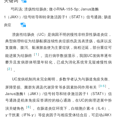
关键词
芍药汤;
溃疡性结肠炎;
微小RNA-155-5p;
Janus激酶
1（JAK1）/信号转导和转录激活因子1（STAT1）信号通路;
肠道
炎症
溃疡性结肠炎（UC）是病因不明的慢性非特异性肠道炎症，
典型病理特征为结肠黏膜连续性炎症损伤及浅表溃疡，临床以反
复腹痛、腹泻、黏液脓血便为主要症状，病程迁延，部分重症可
［
1
］
能进展为结肠癌
。流行病学数据显示，我国UC发病率逐年
攀升且发病群体明显年轻化，已成为消化系统常见疑难慢性病
［
2
］
。
UC发病机制尚未完全阐明，多数学者认为与肠道免疫失衡、
［
］
3-5
屏障受损、菌群失调及代谢异常等多因素协同作用有关
。
Janus激酶1（JAK1）/信号转导和转录激活因子1（STAT1）信
号通路是机体免疫应答调控的核心通路，在UC的病理进展中扮
［
6
］
演关键角色
。在肠道炎症环境下，白细胞介素-6（IL-6）、
γ
干扰素（IFN-
γ
）等促炎因子与相应受体结合后，可启动JAK1