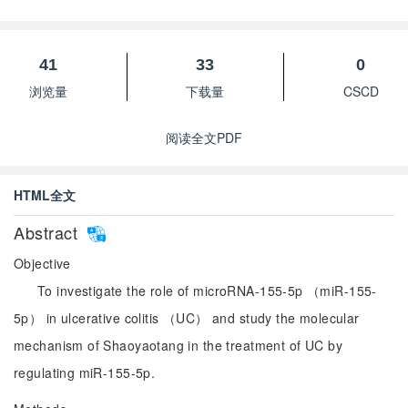
41
33
0
浏览量
下载量
CSCD
阅读全文PDF
HTML全文
Abstract
Objective
To investigate the role of microRNA-155-5p （miR-155-
5p） in ulcerative colitis （UC） and study the molecular
mechanism of Shaoyaotang in the treatment of UC by
regulating miR-155-5p.