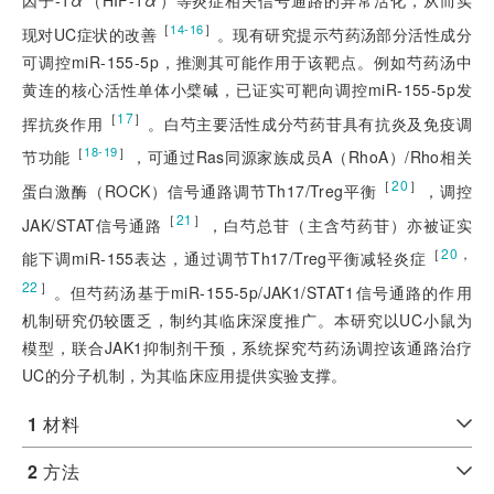
因子-1
α
（HIF-1
α
）等炎症相关信号通路的异常活化，从而实
［
］
14-16
现对UC症状的改善
。现有研究提示芍药汤部分活性成分
可调控miR-155-5p，推测其可能作用于该靶点。例如芍药汤中
黄连的核心活性单体小檗碱，已证实可靶向调控miR-155-5p发
［
17
］
挥抗炎作用
。白芍主要活性成分芍药苷具有抗炎及免疫调
［
］
18-19
节功能
，可通过Ras同源家族成员A（RhoA）/Rho相关
［
20
］
蛋白激酶（ROCK）信号通路调节Th17/Treg平衡
，调控
［
21
］
JAK/STAT信号通路
，白芍总苷（主含芍药苷）亦被证实
［
20
，
能下调miR-155表达，通过调节Th17/Treg平衡减轻
炎症
22
］
。但芍药汤基于miR-155-5p/JAK1/STAT1信号通路的作用
机制研究仍较匮乏，制约其临床深度推广。本研究以UC小鼠为
模型，联合JAK1抑制剂干预，系统探究芍药汤调控该通路治疗
UC的分子机制，为其临床应用提供实验支撑。
1
材料
2
方法