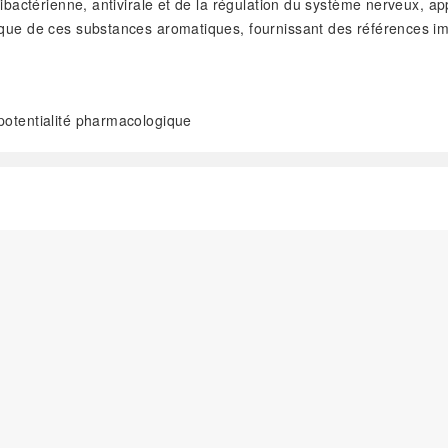
ntibactérienne, antivirale et de la régulation du système nerveux,
gique de ces substances aromatiques, fournissant des références 
; potentialité pharmacologique
阅读全文