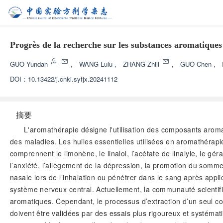
Progrès de la recherche sur les substances aromatiques 
GUO Yundan
,
WANG Lulu
,
ZHANG Zhili
,
GUO Chen
,
DOI：
10.13422/j.cnki.syfjx.20241112
摘要
L'aromathérapie désigne l'utilisation des composants aroma
des maladies. Les huiles essentielles utilisées en aromathéra
comprennent le limonène, le linalol, l’acétate de linalyle, le gé
l’anxiété, l’allègement de la dépression, la promotion du somme
nasale lors de l’inhalation ou pénétrer dans le sang après appl
système nerveux central. Actuellement, la communauté scientifiq
aromatiques. Cependant, le processus d’extraction d’un seul co
doivent être validées par des essais plus rigoureux et systémat