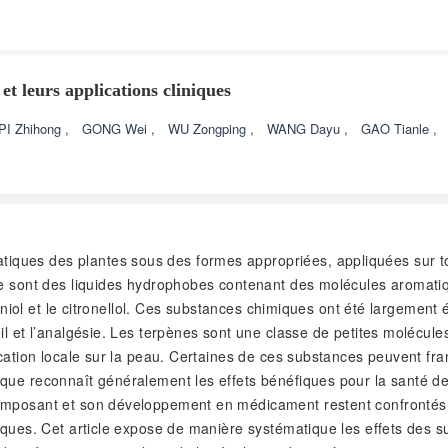
et leurs applications cliniques
PI Zhihong
,
GONG Wei
,
WU Zongping
,
WANG Dayu
,
GAO Tianle
,
tiques des plantes sous des formes appropriées, appliquées sur tou
pie sont des liquides hydrophobes contenant des molécules aromati
raniol et le citronellol. Ces substances chimiques ont été largement
il et l’analgésie. Les terpènes sont une classe de petites molécu
ication locale sur la peau. Certaines de ces substances peuvent fra
ue reconnaît généralement les effets bénéfiques pour la santé des 
mposant et son développement en médicament restent confrontés à d
iques. Cet article expose de manière systématique les effets des s