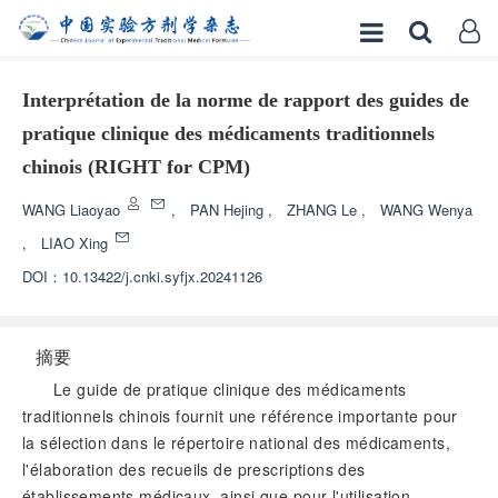
Interprétation de la norme de rapport des guides de
pratique clinique des médicaments traditionnels
chinois (RIGHT for CPM)
WANG Liaoyao
,
PAN Hejing
,
ZHANG Le
,
WANG Wenya
,
LIAO Xing
DOI：
10.13422/j.cnki.syfjx.20241126
摘要
Le guide de pratique clinique des médicaments
traditionnels chinois fournit une référence importante pour
la sélection dans le répertoire national des médicaments,
l'élaboration des recueils de prescriptions des
établissements médicaux, ainsi que pour l'utilisation