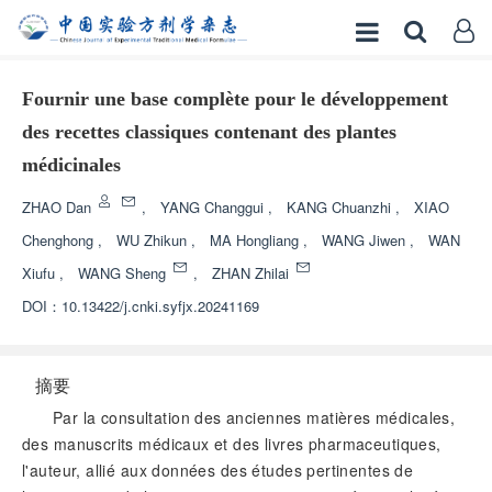
Fournir une base complète pour le développement
des recettes classiques contenant des plantes
médicinales
ZHAO Dan
,
YANG Changgui
,
KANG Chuanzhi
,
XIAO
Chenghong
,
WU Zhikun
,
MA Hongliang
,
WANG Jiwen
,
WAN
Xiufu
,
WANG Sheng
,
ZHAN Zhilai
DOI：
10.13422/j.cnki.syfjx.20241169
摘要
Par la consultation des anciennes matières médicales,
des manuscrits médicaux et des livres pharmaceutiques,
l'auteur, allié aux données des études pertinentes de