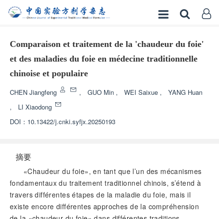
Comparaison et traitement de la 'chaudeur du foie'
et des maladies du foie en médecine traditionnelle
chinoise et populaire
CHEN Jiangfeng
,
GUO Min
,
WEI Saixue
,
YANG Huan
,
LI Xiaodong
DOI：
10.13422/j.cnki.syfjx.20250193
摘要
«Chaudeur du foie», en tant que l’un des mécanismes
fondamentaux du traitement traditionnel chinois, s’étend à
travers différentes étapes de la maladie du foie, mais il
existe encore différentes approches de la compréhension
de la «chaudeur du foie» dans différentes traditions