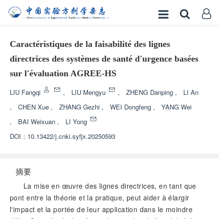
Caractéristiques de la faisabilité des lignes
directrices des systèmes de santé d'urgence basées
sur l'évaluation AGREE-HS
LIU Fangqi
,
LIU Mengyu
,
ZHENG Danping
,
LI An
,
CHEN Xue
,
ZHANG Gezhi
,
WEI Dongfeng
,
YANG Wei
,
BAI Weixuan
,
LI Yong
DOI：
10.13422/j.cnki.syfjx.20250593
摘要
La mise en œuvre des lignes directrices, en tant que
pont entre la théorie et la pratique, peut aider à élargir
l'impact et la portée de leur application dans le moindre