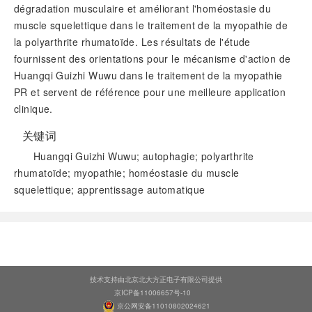
dégradation musculaire et améliorant l'homéostasie du
muscle squelettique dans le traitement de la myopathie de
la polyarthrite rhumatoïde. Les résultats de l'étude
fournissent des orientations pour le mécanisme d'action de
Huangqi Guizhi Wuwu dans le traitement de la myopathie
PR et servent de référence pour une meilleure application
clinique.
关键词
Huangqi Guizhi Wuwu; autophagie; polyarthrite
rhumatoïde; myopathie; homéostasie du muscle
squelettique; apprentissage automatique
阅读全文
技术支持由北京北大方正电子有限公司提供
京ICP备11006657号-10
京公网安备11010802024621