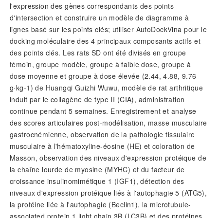
l'expression des gènes correspondants des points
d'intersection et construire un modèle de diagramme à
lignes basé sur les points clés; utiliser AutoDockVina pour le
docking moléculaire des 4 principaux composants actifs et
des points clés. Les rats SD ont été divisés en groupe
témoin, groupe modèle, groupe à faible dose, groupe à
dose moyenne et groupe à dose élevée (2.44, 4.88, 9.76
g·kg-1) de Huangqi Guizhi Wuwu, modèle de rat arthritique
induit par le collagène de type II (CIA), administration
continue pendant 5 semaines. Enregistrement et analyse
des scores articulaires post-modélisation, masse musculaire
gastrocnémienne, observation de la pathologie tissulaire
musculaire à l'hématoxyline-éosine (HE) et coloration de
Masson, observation des niveaux d'expression protéique de
la chaîne lourde de myosine (MYHC) et du facteur de
croissance insulinomimétique 1 (IGF1), détection des
niveaux d'expression protéique liés à l'autophagie 5 (ATG5),
la protéine liée à l'autophagie (Beclin1), la microtubule-
associated protein 1 light chain 3B (LC3B) et des protéines