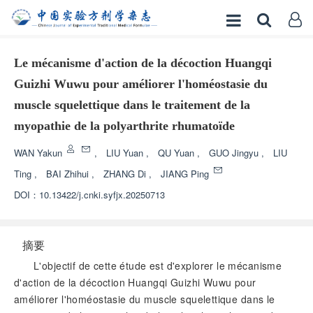
Le mécanisme d'action de la décoction Huangqi
Guizhi Wuwu pour améliorer l'homéostasie du
muscle squelettique dans le traitement de la
myopathie de la polyarthrite rhumatoïde
WAN Yakun
,
LIU Yuan
,
QU Yuan
,
GUO Jingyu
,
LIU
Ting
,
BAI Zhihui
,
ZHANG Di
,
JIANG Ping
DOI：
10.13422/j.cnki.syfjx.20250713
摘要
L'objectif de cette étude est d'explorer le mécanisme
d'action de la décoction Huangqi Guizhi Wuwu pour
améliorer l'homéostasie du muscle squelettique dans le