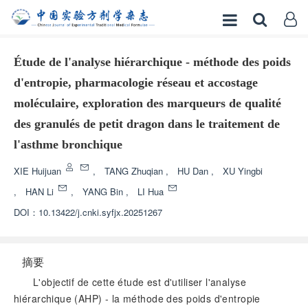
Étude de l'analyse hiérarchique - méthode des poids
d'entropie, pharmacologie réseau et accostage
moléculaire, exploration des marqueurs de qualité
des granulés de petit dragon dans le traitement de
l'asthme bronchique
XIE Huijuan
,
TANG Zhuqian
,
HU Dan
,
XU Yingbi
,
HAN Li
,
YANG Bin
,
LI Hua
DOI：
10.13422/j.cnki.syfjx.20251267
摘要
L'objectif de cette étude est d'utiliser l'analyse
hiérarchique (AHP) - la méthode des poids d'entropie