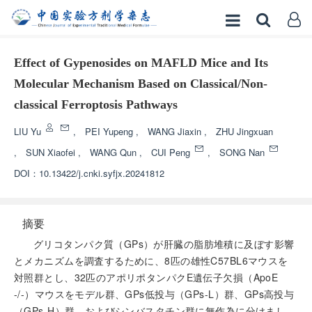
Effect of Gypenosides on MAFLD Mice and Its
Molecular Mechanism Based on Classical/Non-
classical Ferroptosis Pathways
LIU Yu
,
PEI Yupeng
,
WANG Jiaxin
,
ZHU Jingxuan
,
SUN Xiaofei
,
WANG Qun
,
CUI Peng
,
SONG Nan
DOI：
10.13422/j.cnki.syfjx.20241812
摘要
グリコタンパク質（GPs）が肝臓の脂肪堆積に及ぼす影響
とメカニズムを調査するために、8匹の雄性C57BL6マウスを
対照群とし、32匹のアポリポタンパクE遺伝子欠損（ApoE
-/-）マウスをモデル群、GPs低投与（GPs-L）群、GPs高投与
（GPs-H）群、およびシンバスタチン群に無作為に分けまし