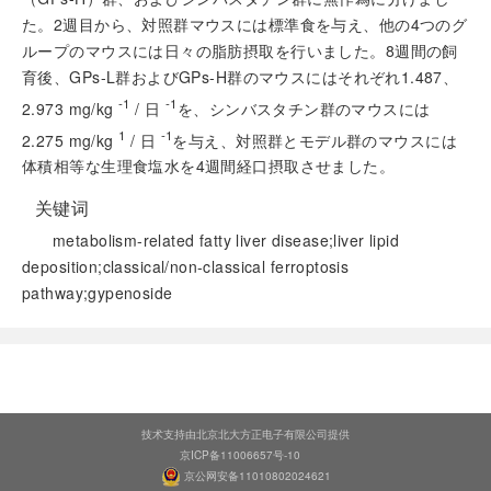
た。2週目から、対照群マウスには標準食を与え、他の4つのグ
ループのマウスには日々の脂肪摂取を行いました。8週間の飼
育後、GPs-L群およびGPs-H群のマウスにはそれぞれ1.487、
-1
-1
2.973 mg/kg
/ 日
を、シンバスタチン群のマウスには
1
-1
2.275 mg/kg
/ 日
を与え、対照群とモデル群のマウスには
体積相等な生理食塩水を4週間経口摂取させました。
关键词
metabolism-related fatty liver disease;liver lipid
deposition;classical/non-classical ferroptosis
pathway;gypenoside
阅读全文
技术支持由北京北大方正电子有限公司提供
京ICP备11006657号-10
京公网安备11010802024621