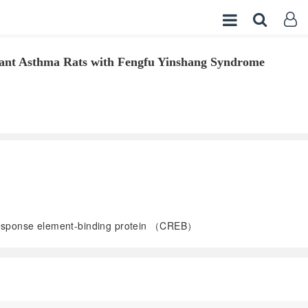
nt Asthma Rats with Fengfu Yinshang Syndrome
esponse element-binding protein （CREB）