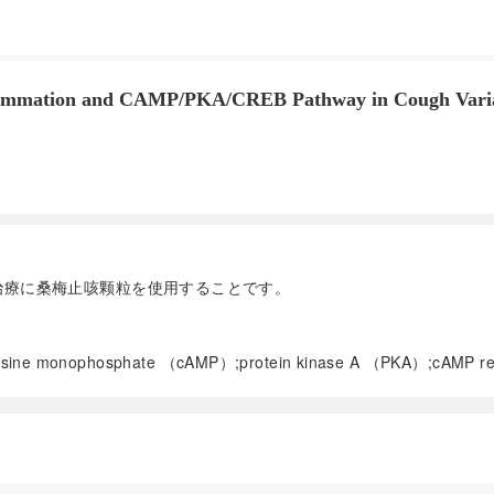
nflammation and CAMP/PKA/CREB Pathway in Cough Varia
治療に桑梅止咳颗粒を使用することです。
denosine monophosphate （cAMP）;protein kinase A （PKA）;cAMP r
阅读全文