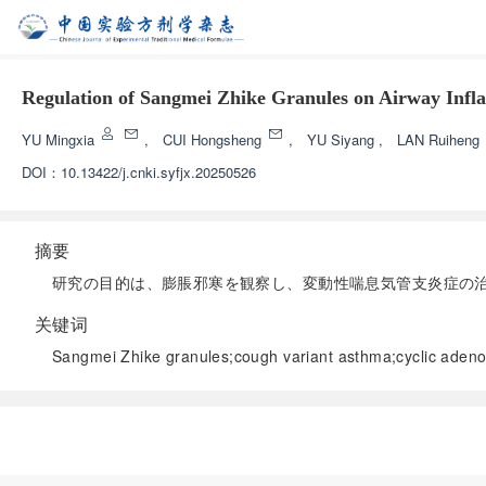
Regulation of Sangmei Zhike Granules on Airway I
YU Mingxia
,
CUI Hongsheng
,
YU Siyang
,
LAN Ruiheng
DOI：
10.13422/j.cnki.syfjx.20250526
摘要
研究の目的は、膨脹邪寒を観察し、変動性喘息気管支炎症の
关键词
Sangmei Zhike granules;cough variant asthma;cyclic a