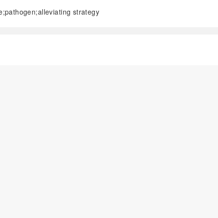
;pathogen;alleviating strategy
阅读全文