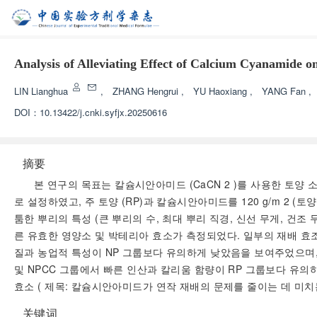
Analysis of Alleviating Effect of Calcium Cyanamide 
LIN Lianghua
,
ZHANG Hengrui
,
YU Haoxiang
,
YANG Fan
,
DOI：
10.13422/j.cnki.syfjx.20250616
摘要
본 연구의 목표는 칼슘시안아미드 (CaCN 2 )를 사용한 토양
로 설정하였고, 주 토양 (RP)과 칼슘시안아미드를 120 g/m 2 (
툼한 뿌리의 특성 (큰 뿌리의 수, 최대 뿌리 직경, 신선 무게, 
른 유효한 영양소 및 박테리아 효소가 측정되었다. 일부의 재배 효조와
질과 농업적 특성이 NP 그룹보다 유의하게 낮았음을 보여주었으며, R
및 NPCC 그룹에서 빠른 인산과 칼리움 함량이 RP 그룹보다 유의하게
효소 ( 제목: 칼슘시안아미드가 연작 재배의 문제를 줄이는 데 미치는
关键词