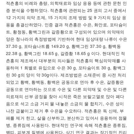
적츤홍의 비례와 총량, 의학재료와 임상 응용 등에 관한 문헌 인
증 분석을 수행하였다. 적츤홍에 관련되는 25 권의 고서 중에서
12 가지의 의약 조제, 15 가지의 조제 방법 및 9 가지의 임상 응
용을 총결산하였다. 인증 결과 적츤홍은 수은, 화안료, 포타슘이
트, 황청동, 황백그린과 갈증황으로 구성되어 있으며 의약재의
양은 청나라의 측정방법에 기반하여 현대 임상대량 나류이 수은
37.30 g, 포타슘나트륨 149.20 g, 황백그린 37.30 g, 황백동
22.38 g, 황백그린 18.65 g, 갈증황 18.65 g 이다. 현대적인 적
츤홍의 제조에서 대부분의 의사들은 적츤홍의 핵심의약재를 사
용하며 1 회별로 유입으로 수은 30 g, 포타슘이트 30 g, 황백그
린 30 g의 양이 약 30g이다. 제조방법은 소재준비 중 사전 처리
되었고 황백, 황백동, 황백은 공동으로 연마 후 수은, 갈증황은
공동으로 연마하는 것으로 수은 및 다른 의약재 및 수은 및 다른
의료재의 선부 공정을 찾아 시작은 죽은 보랄고열로 앉아 폐다
음으로 석고 소금 거피 물 내놓은 소금의 물 합치기, 수은 성이
나찬 급붙이고 제거 후 수은을 수요하다. 적츤홍은 독 산제, 부
패를 제거 한고, 살을 산부하고, 분산하고 있어서 응용하여 점물
병, 종류짐에 사용된다. 현대적인 연구에 속해 적츤홍은 종류짐,
뱀띠, 피부계 질병에 사용된다. 상기 연구 결과는 장기적인 진리