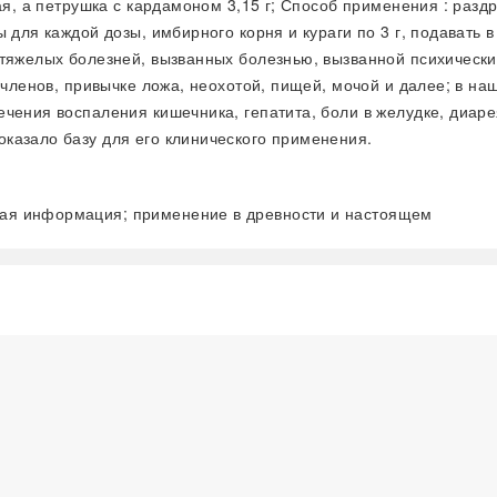
ая, а петрушка с кардамоном 3,15 г; Способ применения : раз
для каждой дозы, имбирного корня и кураги по 3 г, подавать в
 тяжелых болезней, вызванных болезнью, вызванной психически
 членов, привычке ложа, неохотой, пищей, мочой и далее; в н
чения воспаления кишечника, гепатита, боли в желудке, диар
казало базу для его клинического применения.
евая информация; применение в древности и настоящем
阅读全文