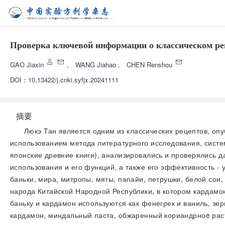
Проверка ключевой информации о классическом ре
GAO Jiaxin
,
WANG Jiahao
,
CHEN Renshou
DOI：
10.13422/j.cnki.syfjx.20241111
摘要
Люкэ Тан является одним из классических рецептов, опу
использованием метода литературного исследования, систе
японские древние книги), анализировались и проверялись д
использования и его функций, а также его эффективность -
баньки, мира, митропы, мяты, папайи, петрушки, белой сои
народа Китайской Народной Республики, в котором кардамон
баньку и кардамон используются как фенегрек и ваниль, зе
кардамон, миндальный паста, обжаренный кориандрноe расте