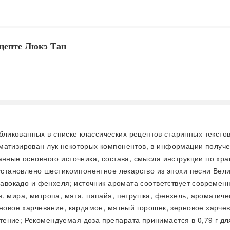
цепте Люкэ Тан
бликованных в списке классических рецептов старинных текстов
матизирован лук некоторых компонентов, в информации получен
анные основного источника, состава, смысла инструкции по хра
 установлено шестикомпонентное лекарство из эпохи песни Вели
, авокадо и фенхеля; источник аромата соответствует совреме
, мира, митропа, мята, папайя, петрушка, фенхель, ароматиче
рновое харчевание, кардамон, мятный горошек, зерновое харчев
ние; Рекомендуемая доза препарата принимается в 0,79 г для 