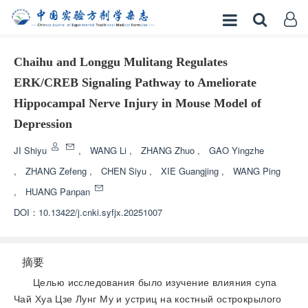
Chaihu and Longgu Mulitang Regulates
ERK/CREB Signaling Pathway to Ameliorate
Hippocampal Nerve Injury in Mouse Model of
Depression
JI Shiyu
,
WANG Li
,
ZHANG Zhuo
,
GAO Yingzhe
,
ZHANG Zefeng
,
CHEN Siyu
,
XIE Guangjing
,
WANG Ping
,
HUANG Panpan
DOI：
10.13422/j.cnki.syfjx.20251007
摘要
Целью исследования было изучение влияния супа
Чай Хуа Цзе Лунг Му и устриц на костный острокрылого