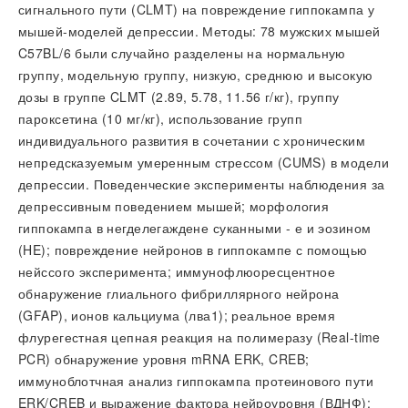
сигнального пути (CLMT) на повреждение гиппокампа у
мышей-моделей депрессии. Методы: 78 мужских мышей
C57BL/6 были случайно разделены на нормальную
группу, модельную группу, низкую, среднюю и высокую
дозы в группе CLMT (2.89, 5.78, 11.56 г/кг), группу
пароксетина (10 мг/кг), использование групп
индивидуального развития в сочетании с хроническим
непредсказуемым умеренным стрессом (CUMS) в модели
депрессии. Поведенческие эксперименты наблюдения за
депрессивным поведением мышей; морфология
гиппокампа в негделегаждене суканными - е и эозином
(HE); повреждение нейронов в гиппокампе с помощью
нейссого эксперимента; иммунофлюоресцентное
обнаружение глиального фибриллярного нейрона
(GFAP), ионов кальциума (лва1); реальное время
флурегестная цепная реакция на полимеразу (Real-time
PCR) обнаружение уровня mRNA ERK, CREB;
иммуноблотчная анализ гиппокампа протеинового пути
ERK/CREB и выражение фактора нейроуровня (ВДНФ);