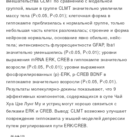
вмешательства CLMT по сравнению с модельной
группой, мыши в группе CLMT значительно увеличили
массу тела (P<0.05, P<0.01); клеточная форма в
гиппокампе приблизилась к нормальной группе, только
небольшая часть клеток разломалась; строение и форма
нейронов нормальны, основание явно обильно, нейс-
тела; интенсивность флуоресцентности GFAP, Iba1
значительно уменьшились (P<0.05, P<0.01); уровни
выражения mRNA ERK, CREB в гиппокампе значительно
возросли (P<0.05, P<0.01); уровни выражения
фосфорилированных (р)-ERK, р-CREB BDNF в
гиппокампе значительно возросли (P<0.05, P<0.01).
Результаты молекулярно-докины показывают, что 9
эффективных компонентов, содержащихся в супе Чай
Хуа Цзе Лунг Му и устриц могут хорошо связиться с
белками ERK и CREB. Вывод: CLMT возможно улучшает
повреждение гиппокампа у мышей-моделей депрессии
путем регулирования пути ERK/CREB.