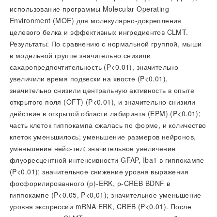
использование программы Molecular Operating
Environment (MOE) для молекулярно-докрепления
целевого белка и эффективных ингредиентов CLMT.
Результаты: По сравнению с нормальной группой, мыши
в модельной группе значительно снизили
сахаропредпочтительность (P<0.01), значительно
увеличили время подвески на хвосте (P<0.01),
значительно снизили центральную активность в опыте
открытого поля (OFT) (P<0.01), и значительно снизили
действие в открытой области лабиринта (EPM) (P<0.01);
часть клеток гиппокампа сжалась по форме, и количество
клеток уменьшилось; уменьшение размеров нейронов,
уменьшение нейс-тел; значительное увеличение
флуоресцентной интенсивности GFAP, Iba1 в гиппокампе
(P<0.01); значительное снижение уровня выражения
фосфорилированного (р)-ERK, р-CREB BDNF в
гиппокампе (P<0.05, P<0,01); значительное уменьшение
уровня экспрессии mRNA ERK, CREB (P<0.01). После