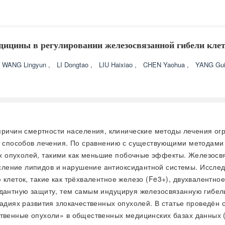
дицины в регулировании железосвязанной гибели клет
WANG Lingyun
,
LI Dongtao
,
LIU Haixiao
,
CHEN Yaohua
,
YANG Gui
ричин смертности населения, клинические методы лечения огра
ых способов лечения. По сравнению с существующими методами
 опухолей, такими как меньшие побочные эффекты. Железосвя
ление липидов и нарушение антиоксидантной системы. Исслед
клеток, такие как трёхвалентное железо (Fe3+), двухвалентное
дантную защиту, тем самым индуцируя железосвязанную гибель
тадиях развития злокачественных опухолей. В статье проведён
ственные опухоли» в общественных медицинских базах данных 