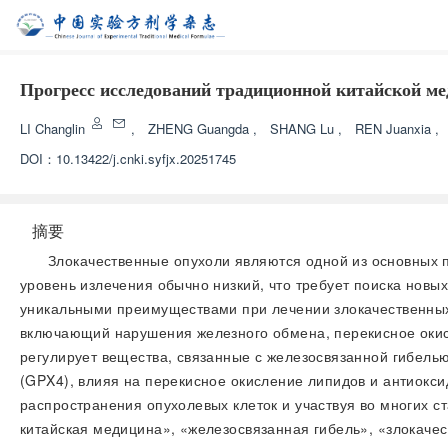
Прогресс исследований традиционной китайской ме
LI Changlin
,
ZHENG Guangda
,
SHANG Lu
,
REN Juanxia
,
DOI：
10.13422/j.cnki.syfjx.20251745
摘要
Злокачественные опухоли являются одной из основных п
уровень излечения обычно низкий, что требует поиска нов
уникальными преимуществами при лечении злокачественных
включающий нарушения железного обмена, перекисное окис
регулирует вещества, связанные с железосвязанной гибелью 
(GPX4), влияя на перекисное окисление липидов и антиокси
распространения опухолевых клеток и участвуя во многих с
китайская медицина», «железосвязанная гибель», «злокаче