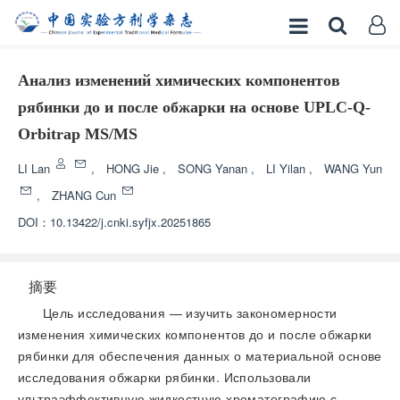
Анализ изменений химических компонентов
рябинки до и после обжарки на основе UPLC-Q-
Orbitrap MS/MS
LI Lan
,
HONG Jie
,
SONG Yanan
,
LI Yilan
,
WANG Yun
,
ZHANG Cun
DOI：
10.13422/j.cnki.syfjx.20251865
摘要
Цель исследования — изучить закономерности
изменения химических компонентов до и после обжарки
рябинки для обеспечения данных о материальной основе
исследования обжарки рябинки. Использовали
ультраэффективную жидкостную хроматографию с