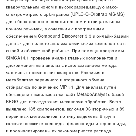
квадрупольным ионом и высокоразрешающую масс-
спектрометрию с орбитрапом (UPLC-Q-Orbitrap MS/MS)
для сбора данных в положительном и отрицательном
ионном режимах, в сочетании с программным
обеспечением Compound Discoverer 3.3 и онлайн-базами
данных для полного анализа химических компонентов в
сырой и обожженной рябинке. При помощи программы
SIMCA14.1 проведен анализ главных компонентов и
дискриминантный анализ с использованием метода
частичных наименьших квадратов. Различия в
метаболитах первичного и вторичного обмена
отбирались по значению VIP >1. Для анализа путей
обогащения использовался сайт MetaboAnalyst с базой
KEGG для исследования механизма обработки. Всего
выявлено 185 компонентов, включая 96 вторичных и 89
первичных метаболитов; по типу выделены 9 групп,
включая сесквитерпеноиды, флавоноиды и терпеноиды,
и проанализированы их закономерности распада.