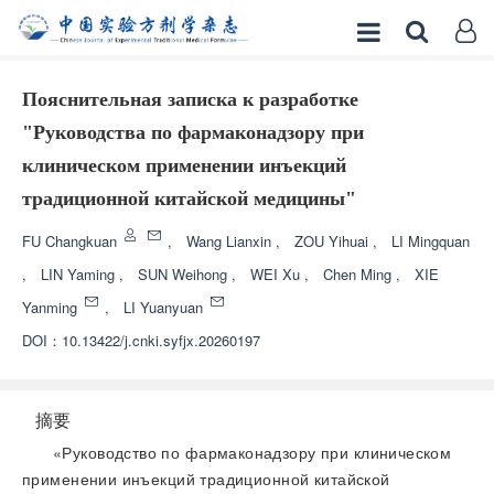
Пояснительная записка к разработке
"Руководства по фармаконадзору при
клиническом применении инъекций
традиционной китайской медицины"
FU Changkuan
,
Wang Lianxin
,
ZOU Yihuai
,
LI Mingquan
,
LIN Yaming
,
SUN Weihong
,
WEI Xu
,
Chen Ming
,
XIE
Yanming
,
LI Yuanyuan
DOI：
10.13422/j.cnki.syfjx.20260197
摘要
«Руководство по фармаконадзору при клиническом
применении инъекций традиционной китайской