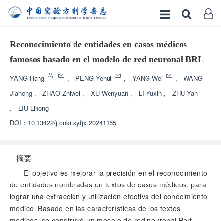
Reconocimiento de entidades en casos médicos
famosos basado en el modelo de red neuronal BRL
YANG Hang
,
PENG Yehui
,
YANG Wei
,
WANG
Jiaheng
,
ZHAO Zhiwei
,
XU Wenyuan
,
LI Yuxin
,
ZHU Yan
,
LIU Lihong
DOI：
10.13422/j.cnki.syfjx.20241165
摘要
El objetivo es mejorar la precisión en el reconocimiento
de entidades nombradas en textos de casos médicos, para
lograr una extracción y utilización efectiva del conocimiento
médico. Basado en las características de los textos
médicos, se construyó un modelo de red neuronal Bert-