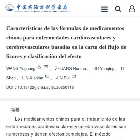
Características de las fórmulas de medicamentos
chinos para enfermedades cardiovasculares y
cerebrovasculares basadas en la carta del flujo de
licores y clasificación del efecto
WANG Yuguang
,
ZHUANG Runtao
,
LIU Yanqing
,
LI
Shen
,
LIN Xiaolan
,
JIN Rui
DOI：
10.13422/j.cnki.syfjx.20250118
摘要
Los medicamentos chinos para el tratamiento de las
enfermedades cardiovasculares y cerebrovasculares son
numerosos y tienen efectos complejos. El método