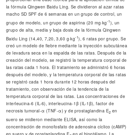
la fórmula Qingwen Baidu Ling. Se dividieron al azar ratas
macho SD SPF de 6 semanas en un grupo de control, un
-1
grupo de modelo, un grupo de aspirina (20 mg·kg
), un
grupo de alta, media y baja dosis de la fórmula Qingwen
-1
Baidu Ling (14,40, 7,20, 3,60 g·kg
), 6 ratas por grupo. Se
creó un modelo de fiebre mediante la inyección subcutánea
de levadura seca en la espalda de las ratas. Después de la
creación del modelo, se registró la temperatura corporal de
las ratas cada 1 hora. El tratamiento se administró 6 horas
después del modelo, y la temperatura corporal de las ratas
se registró cada 1 hora durante 12 horas después del
tratamiento, con observación de la tendencia de la
temperatura corporal de las ratas. Las concentraciones de
interleucina-6 (IL-6), interleucina-1
β
(IL-1
β
), factor de
necrosis tumoral-
α
(TNF-
α
) y de prostaglandina E
en
2
suero se midieron mediante ELISA, así como la
concentración de monofosfato de adenosina cíclico (cAMP)
en suero y de prostaglandina E
en el hipotálamo. La