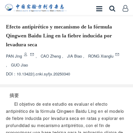
Efecto antipirético y mecanismo de la fórmula
Qingwen Baidu Ling en la fiebre inducida por
levadura seca
PAN Jing
,
CAO Zheng
,
JIA Biao
,
RONG Xianglu
,
GUO Jiao
DOI：
10.13422/j.cnki.syfjx.20250340
摘要
El objetivo de este estudio es evaluar el efecto
antipirético de la fórmula Qingwen Baidu Ling en el modelo
de fiebre inducida por levadura seca en ratas y explorar en
profundidad su mecanismo antipirético, con el fin de
proporcionar una base teórica para la aplicación clínica de