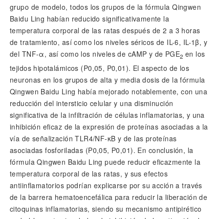
grupo de modelo, todos los grupos de la fórmula Qingwen
Baidu Ling habían reducido significativamente la
temperatura corporal de las ratas después de 2 a 3 horas
de tratamiento, así como los niveles séricos de IL-6, IL-1
β
, y
del TNF-
α
, así como los niveles de cAMP y de PGE
en los
2
tejidos hipotalámicos (
P
0,05,
P
0,01). El aspecto de los
neuronas en los grupos de alta y media dosis de la fórmula
Qingwen Baidu Ling había mejorado notablemente, con una
reducción del intersticio celular y una disminución
significativa de la infiltración de células inflamatorias, y una
inhibición eficaz de la expresión de proteínas asociadas a la
vía de señalización TLR4/NF-
κ
B y de las proteínas
asociadas fosforiladas (
P
0,05,
P
0,01). En conclusión, la
fórmula Qingwen Baidu Ling puede reducir eficazmente la
temperatura corporal de las ratas, y sus efectos
antiinflamatorios podrían explicarse por su acción a través
de la barrera hematoencefálica para reducir la liberación de
citoquinas inflamatorias, siendo su mecanismo antipirético