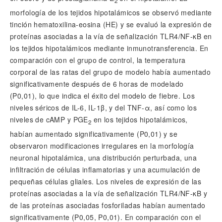
2
morfología de los tejidos hipotalámicos se observó mediante
tinción hematoxilina-eosina (HE) y se evaluó la expresión de
proteínas asociadas a la vía de señalización TLR4/NF-
κ
B en
los tejidos hipotalámicos mediante inmunotransferencia. En
comparación con el grupo de control, la temperatura
corporal de las ratas del grupo de modelo había aumentado
significativamente después de 6 horas de modelado
(
P
0,01), lo que indica el éxito del modelo de fiebre. Los
niveles séricos de IL-6, IL-1
β
, y del TNF-
α
, así como los
niveles de cAMP y PGE
en los tejidos hipotalámicos,
2
habían aumentado significativamente (
P
0,01) y se
observaron modificaciones irregulares en la morfología
neuronal hipotalámica, una distribución perturbada, una
infiltración de células inflamatorias y una acumulación de
pequeñas células gliales. Los niveles de expresión de las
proteínas asociadas a la vía de señalización TLR4/NF-
κ
B y
de las proteínas asociadas fosforiladas habían aumentado
significativamente (
P
0,05,
P
0,01). En comparación con el