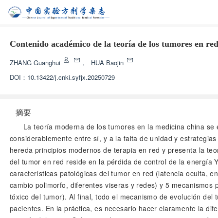
Contenido académico de la teoría de los tumores en red
ZHANG Guanghui
,
HUA Baojin
DOI：
10.13422/j.cnki.syfjx.20250729
摘要
La teoría moderna de los tumores en la medicina china se en
considerablemente entre sí, y a la falta de unidad y estrategia
hereda principios modernos de terapia en red y presenta la teor
del tumor en red reside en la pérdida de control de la energía
características patológicas del tumor en red (latencia oculta, 
cambio polimorfo, diferentes viseras y redes) y 5 mecanismos pa
tóxico del tumor). Al final, todo el mecanismo de evolución del
pacientes. En la práctica, es necesario hacer claramente la dife