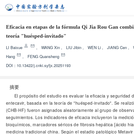
Eficacia en etapas de la fórmula Qi Jia Rou Gan combin
teoría "huésped-invitado"
LI Baixue
,
WANG Xin
,
LIU Jibin
,
WEN Li
,
JIANG Cen
,
Hang
,
FENG Quansheng
DOI：
10.13422/j.cnki.syfjx.20251193
摘要
El propósito del estudio es evaluar la eficacia y seguridad
entecavir, basada en la teoría de "huésped-invitado". Se realizó
(CHB-HF) fueron asignados aleatoriamente al grupo de observac
seguimientos. Los indicadores de eficacia incluyeron la medición
bioquímicos, marcadores séricos de fibrosis hepática [ácido hia
medicina tradicional china. Según el estadio patológico Metavi