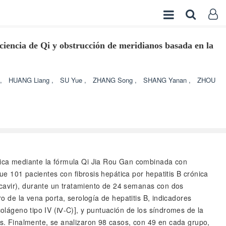
iciencia de Qi y obstrucción de meridianos basada en la
,
HUANG Liang
,
SU Yue
,
ZHANG Song
,
SHANG Yanan
,
ZHOU
crónica mediante la fórmula Qi Jia Rou Gan combinada con
que 101 pacientes con fibrosis hepática por hepatitis B crónica
ecavir), durante un tratamiento de 24 semanas con dos
ro de la vena porta, serología de hepatitis B, indicadores
colágeno tipo IV (Ⅳ-C)], y puntuación de los síndromes de la
pos. Finalmente, se analizaron 98 casos, con 49 en cada grupo,