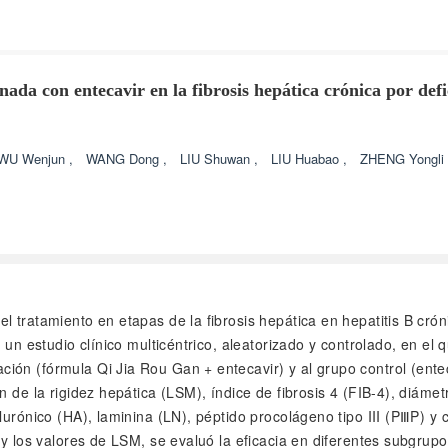
ada con entecavir en la fibrosis hepática crónica por def
WU Wenjun
,
WANG Dong
,
LIU Shuwan
,
LIU Huabao
,
ZHENG Yongli
 del tratamiento en etapas de la fibrosis hepática en hepatitis B 
 un estudio clínico multicéntrico, aleatorizado y controlado, en el 
ión (fórmula Qi Jia Rou Gan + entecavir) y al grupo control (ent
 de la rigidez hepática (LSM), índice de fibrosis 4 (FIB-4), diámet
lurónico (HA), laminina (LN), péptido procolágeno tipo III (PⅢP) y 
r y los valores de LSM, se evaluó la eficacia en diferentes subgru