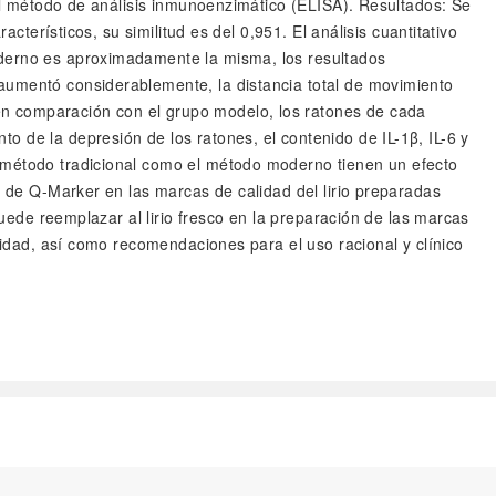
 el método de análisis inmunoenzimático (ELISA). Resultados: Se
cterísticos, su similitud es del 0,951. El análisis cuantitativo
oderno es aproximadamente la misma, los resultados
aumentó considerablemente, la distancia total de movimiento
en comparación con el grupo modelo, los ratones de cada
 de la depresión de los ratones, el contenido de IL-1β, IL-6 y
l método tradicional como el método moderno tienen un efecto
d de Q-Marker en las marcas de calidad del lirio preparadas
puede reemplazar al lirio fresco en la preparación de las marcas
alidad, así como recomendaciones para el uso racional y clínico