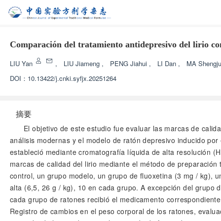
Comparación del tratamiento antidepresivo del lirio con
LIU Yan
,
LIU Jiameng
,
PENG Jiahui
,
LI Dan
,
MA Shengj
DOI：
10.13422/j.cnki.syfjx.20251264
摘要
El objetivo de este estudio fue evaluar las marcas de calid
análisis modernas y el modelo de ratón depresivo inducido por
estableció mediante cromatografía líquida de alta resolución (HP
marcas de calidad del lirio mediante el método de preparación
control, un grupo modelo, un grupo de fluoxetina (3 mg / kg), u
alta (6,5, 26 g / kg), 10 en cada grupo. A excepción del grupo 
cada grupo de ratones recibió el medicamento correspondiente
Registro de cambios en el peso corporal de los ratones, evalua