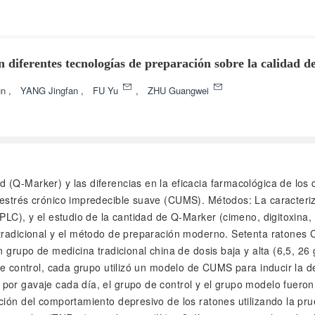
 diferentes tecnologías de preparación sobre la calidad d
un
,
YANG Jingfan
,
FU Yu
,
ZHU Guangwei
ad (Q-Marker) y las diferencias en la eficacia farmacológica de lo
 estrés crónico impredecible suave (CUMS). Métodos: La caracteriz
LC), y el estudio de la cantidad de Q-Marker (cimeno, digitoxina, ga
 tradicional y el método de preparación moderno. Setenta ratones
n grupo de medicina tradicional china de dosis baja y alta (6,5, 2
de control, cada grupo utilizó un modelo de CUMS para inducir la 
 por gavaje cada día, el grupo de control y el grupo modelo fuer
ción del comportamiento depresivo de los ratones utilizando la pru