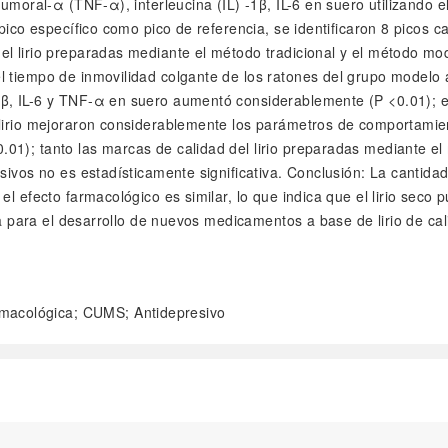
tumoral-α (TNF-α), interleucina (IL) -1β, IL-6 en suero utilizando
ico específico como pico de referencia, se identificaron 8 picos cara
el lirio preparadas mediante el método tradicional y el método m
l tiempo de inmovilidad colgante de los ratones del grupo modelo 
1β, IL-6 y TNF-α en suero aumentó considerablemente (P <0.01); 
lirio mejoraron considerablemente los parámetros de comportamiento
01); tanto las marcas de calidad del lirio preparadas mediante e
sivos no es estadísticamente significativa. Conclusión: La cantida
l efecto farmacológico es similar, lo que indica que el lirio seco 
ica para el desarrollo de nuevos medicamentos a base de lirio de c
rmacológica; CUMS; Antidepresivo
阅读全文