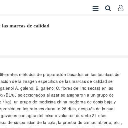
e las marcas de calidad
s diferentes métodos de preparación basados en las técnicas de
ación de la imagen específica de las marcas de calidad se
lenol A, galenol B, galenol C, flores de lirio secas) en las
 C57BL/6J seleccionados al azar se asignaron a un grupo de
6 g / kg), un grupo de medicina china moderna de dosis baja y
depresión en los ratones durante 28 días, después de lo cual
on gavados con agua del mismo volumen durante 21 días.
eba de suspensión de la cola, la prueba de campo abierto, etc.,